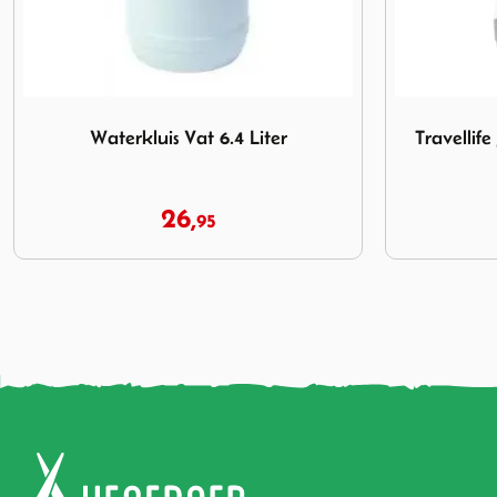
Afbeelding Travellife Jerrycan Luxe met Kraan 35L
Afbeelding M
Travellife Jerrycan Luxe met Kraan
MSR 
35L
29,
39,
95
95