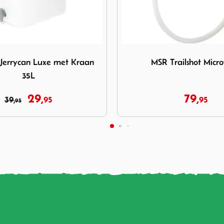
SR Trailshot Microfilter
Afbeelding GoSystem Gasfle
Trailshot Microfilter
GoSystem Gasflessen 
79,
9,
95
11,
95
95