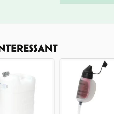
INTERESSANT
17%
KORTING