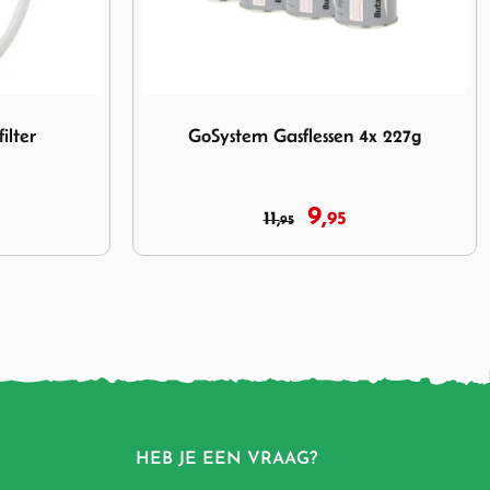
ssen 4x 227g
Afbeelding Waterkluis Vat 15.4 Liter
4x 227g
Waterkluis Vat 15.4 Liter
39,
95
HEB JE EEN VRAAG?