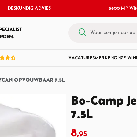
2
DESKUNDIG ADVIES
5600 M
WIN
PECIALIST
RDEN.
VACATURES
MERKEN
ONZE WIN
YCAN OPVOUWBAAR 7.5L
Bo-Camp Je
7.5L
8,
95