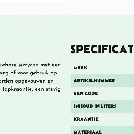
SPECIFICAT
wbare jerrycan met een
MERK
weg of voor gebruik op
ARTIKELNUMMER
worden opgevouwen en
 tapkraantje, een stevig
EAN CODE
INHOUD IN LITERS
KRAANTJE
MATERIAAL