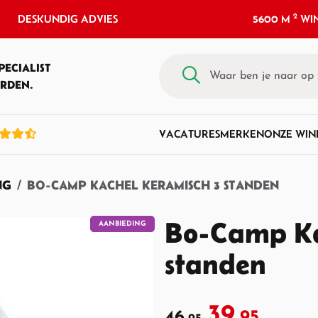
2
DESKUNDIG ADVIES
5600 M
WIN
PECIALIST
RDEN.
VACATURES
MERKEN
ONZE WIN
NG
BO-CAMP KACHEL KERAMISCH 3 STANDEN
Bo-Camp Ka
AANBIEDING
standen
39,
46,
95