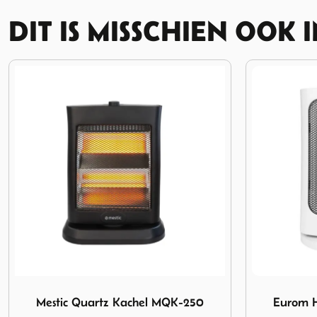
DIT IS MISSCHIEN OOK 
0
Afbeelding Eurom Heater Safe Camp 1500
Afbeelding 
Eurom Heater Safe Camp 1500
Qlima Fol