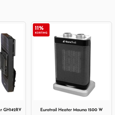
25%
KORTING
r Mauna 1500 W
Afbeelding Gimeg Eurostraler MES-100 30m
a 1500 W
Gimeg Eurostraler MES-100 30mbar