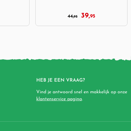
Flesbevestiging
44,
59,
95
95
HEB JE EEN VRAAG?
Vind je antwoord snel en makkelijk op onze
klantenservice pagina
.