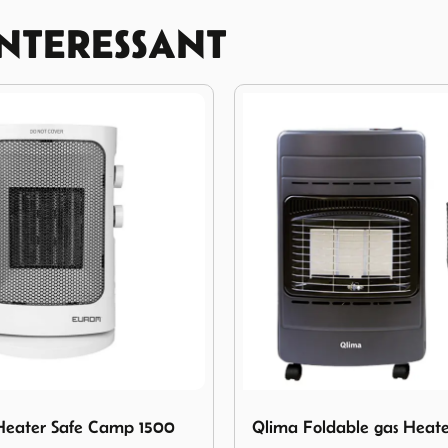
INTERESSANT
11%
KORTING
Qlima Foldable gas Heater GH142RV
Afbeelding Eurotrail Heate
dable gas Heater GH142RV
Eurotrail Heater Maun