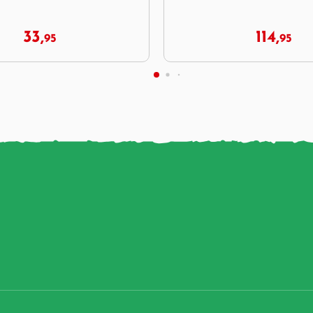
114,
39,
95
44,
95
95