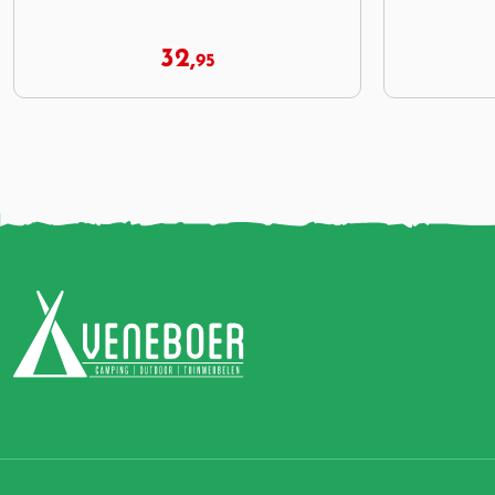
33,
95