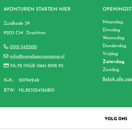
AVONTUREN STARTEN HIER
OPENINGST
Maandag
Zuidkade 39
Dinsdag
9203 CM Drachten
Woensdag
Donderdag
0512-542200
Vrijdag
info@veneboercamping.nl
Zaterdag
NL78 INGB 0661 8108 95
Zondag
Bekijk alle op
KvK.:
50794248
BTW:
NL823324126B01
VOLG ONS