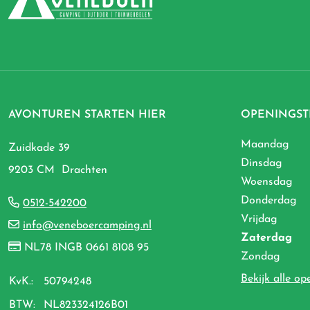
AVONTUREN STARTEN HIER
OPENINGST
Maandag
Zuidkade 39
Dinsdag
9203 CM Drachten
Woensdag
Donderdag
0512-542200
Vrijdag
info@veneboercamping.nl
Zaterdag
NL78 INGB 0661 8108 95
Zondag
Bekijk alle op
KvK.:
50794248
BTW:
NL823324126B01