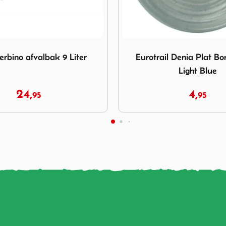
urotrail Denia Plat Bord 21.5cm Light Blue
Afbeelding MSR Alpine Delu
l Denia Plat Bord 21.5cm
MSR Alpine Deluxe Cutt
Light Blue
Snijplank
4,
14,
95
95