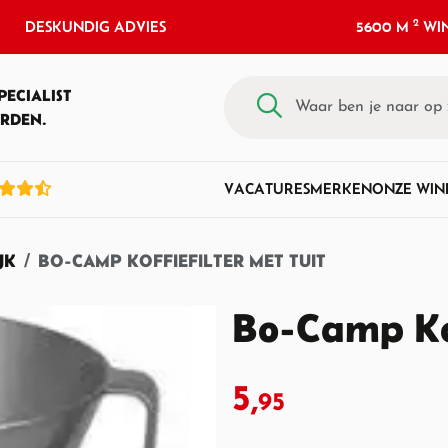
2
DESKUNDIG ADVIES
5600 M
WIN
PECIALIST
RDEN.
VACATURES
MERKEN
ONZE WIN
JK
BO-CAMP KOFFIEFILTER MET TUIT
Bo-Camp Kof
5,
95