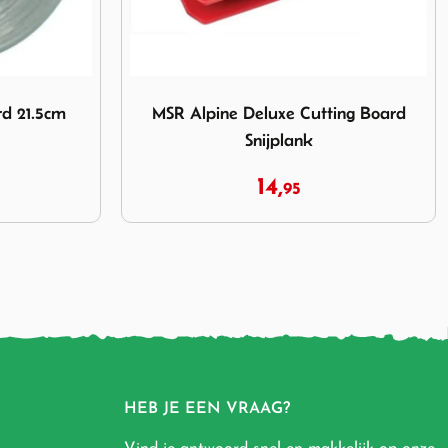
xe Cutting Board Snijplank
Afbeelding Vuilniszakhouder Deluxe Zwart
ing Board
Vuilniszakhouder Deluxe Zwart
16,
95
HEB JE EEN VRAAG?