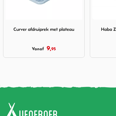
Afbeelding Haba Zerbino afvalbak 9 Liter
Afbeelding E
Haba Zerbino afvalbak 9 Liter
Eurotrai
24,
95