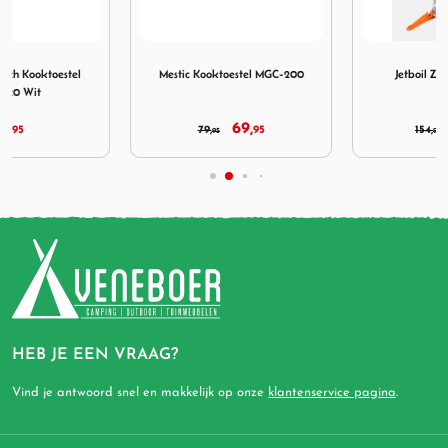
ch Kooktoestel MKT-120 Wit
Afbeelding Mestic Kooktoestel MGC-200
Afbeelding Jetboil Zip 1.0 L
Mestic Kooktoestel MGC-200
Jetboil Zip 1.0 L Carbon
69,
139,
79,
95
154,
95
95
95
HEB JE EEN VRAAG?
Vind je antwoord snel en makkelijk op onze
klantenservice pagina
.