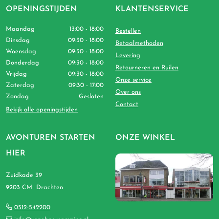
OPENINGSTIJDEN
KLANTENSERVICE
Maandag
13:00 - 18:00
Bestellen
Dinsdag
09:30 - 18:00
Betaalmethoden
Woensdag
09:30 - 18:00
Levering
Donderdag
09:30 - 18:00
Retourneren en Ruilen
Vrijdag
09:30 - 18:00
Onze service
Zaterdag
09:30 - 17:00
Over ons
Zondag
Gesloten
Contact
Bekijk alle openingstijden
AVONTUREN STARTEN
ONZE WINKEL
HIER
Zuidkade 39
9203 CM Drachten
0512-542200