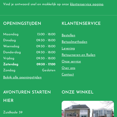
Vind je antwoord snel en makkelijk op onze
klantenservice pagina
.
OPENINGSTIJDEN
KLANTENSERVICE
Maandag
13:00 - 18:00
Bestellen
Dinsdag
09:30 - 18:00
Betaalmethoden
Woensdag
09:30 - 18:00
Levering
Donderdag
09:30 - 18:00
Retourneren en Ruilen
Vrijdag
09:30 - 18:00
Onze service
Zaterdag
09:30 - 17:00
Over ons
Zondag
Gesloten
Contact
Bekijk alle openingstijden
AVONTUREN STARTEN
ONZE WINKEL
HIER
Zuidkade 39