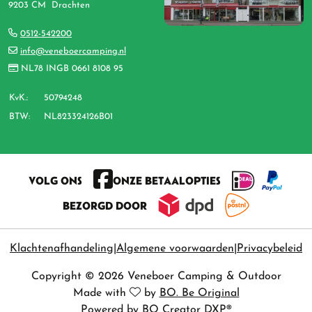
9203 CM Drachten
0512-542200
info@veneboercamping.nl
NL78 INGB 0661 8108 95
KvK.:
50794248
BTW:
NL823324126B01
VOLG ONS
ONZE BETAALOPTIES
BEZORGD DOOR
Klachtenafhandeling
Algemene voorwaarden
Privacybeleid
Copyright © 2026 Veneboer Camping & Outdoor
Made with
by
BO. Be Original
Powered by
BO Creator DXP®