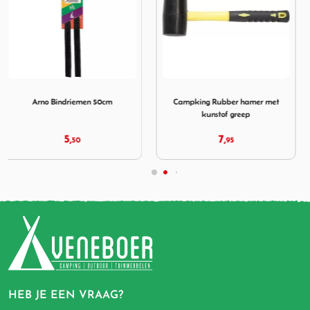
n 50cm
Afbeelding Campking Rubber hamer met kunstof greep
Afbeelding Afdeknet Mediu
Campking Rubber hamer met
Afdeknet Medium groen
kunstof greep
7,
29,
95
95
HEB JE EEN VRAAG?