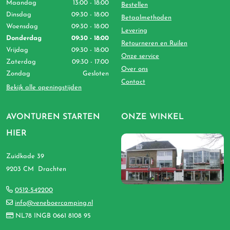
Maandag
13:00 - 18:00
Bestellen
Dinsdag
09:30 - 18:00
Betaalmethoden
Woensdag
09:30 - 18:00
Levering
Donderdag
09:30 - 18:00
Retourneren en Ruilen
Vrijdag
09:30 - 18:00
Onze service
Zaterdag
09:30 - 17:00
Over ons
Zondag
Gesloten
Contact
Bekijk alle openingstijden
AVONTUREN STARTEN
ONZE WINKEL
HIER
Zuidkade 39
9203 CM Drachten
0512-542200
info@veneboercamping.nl
NL78 INGB 0661 8108 95