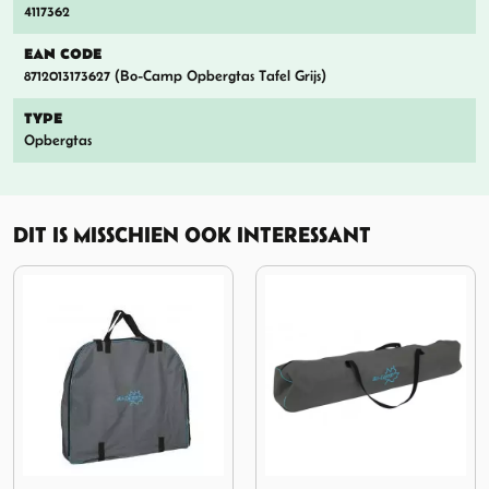
4117362
EAN CODE
8712013173627 (Bo-Camp Opbergtas Tafel Grijs)
TYPE
Opbergtas
DIT IS MISSCHIEN OOK INTERESSANT
ergtas Ovale Tafel
Afbeelding Bo-Camp Opbergtas voor Tentframe
Afbeelding Bo-Camp Hari