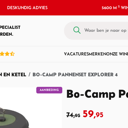
2
DESKUNDIG ADVIES
5600 M
WIN
PECIALIST
RDEN.
VACATURES
MERKEN
ONZE WIN
 EN KETEL
BO-CAMP PANNENSET EXPLORER 4
Bo-Camp Pa
AANBIEDING
59,
74,
95
95