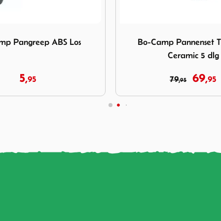
Bo-Camp Pannenset Trekking Ceramic 5 dlg
Afbeelding Omnia 6-Pack Si
p Pannenset Trekking
Omnia 6-Pack Silicon
Ceramic 5 dlg
69,
46,
79,
95
95
95