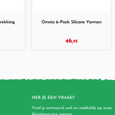
licone Vormen
Afbeelding Omnia Siliconen Bakvorm Anthra
e Vormen
Omnia Siliconen Bakvorm Anthracite
23,
95
HEB JE EEN VRAAG?
Vind je antwoord snel en makkelijk op onze
klantenservice pagina
.