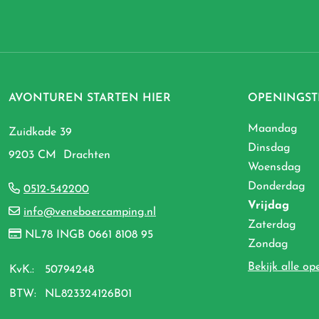
AVONTUREN STARTEN HIER
OPENINGST
Maandag
Zuidkade 39
Dinsdag
9203 CM Drachten
Woensdag
Donderdag
0512-542200
Vrijdag
info@veneboercamping.nl
Zaterdag
NL78 INGB 0661 8108 95
Zondag
Bekijk alle op
KvK.:
50794248
BTW:
NL823324126B01