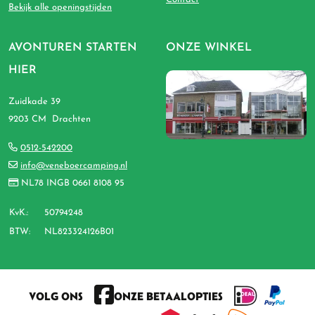
Bekijk alle openingstijden
AVONTUREN STARTEN
ONZE WINKEL
HIER
Zuidkade 39
9203 CM Drachten
0512-542200
info@veneboercamping.nl
NL78 INGB 0661 8108 95
KvK.:
50794248
BTW:
NL823324126B01
VOLG ONS
ONZE BETAALOPTIES