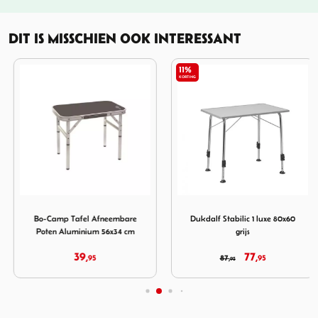
DIT IS MISSCHIEN OOK INTERESSANT
11%
KORTING
m tafel 150x80 cm Ovaal Alu.
Afbeelding Bo-Camp Tafel Afneembare Poten Aluminium 5
Afbeelding Dukdalf Stabilic 1
Bo-Camp Tafel Afneembare
Dukdalf Stabilic 1 luxe 80x60
Poten Aluminium 56x34 cm
grijs
39,
77,
95
87,
95
95