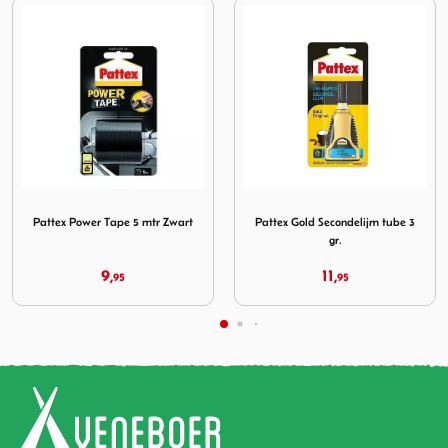
Tape 5 mtr Zwart
Afbeelding Pattex Gold Secondelijm tube 3 gr.
Afbeelding Bo-Camp Repa
Pattex Gold Secondelijm tube 3
Bo-Camp Reparatiedoek
gr.
Opstrijkbaar Katoen Wit
11,
7,
95
95