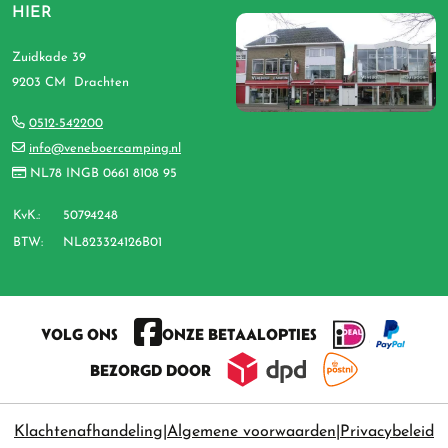
HIER
Zuidkade 39
9203 CM Drachten
0512-542200
info@veneboercamping.nl
NL78 INGB 0661 8108 95
KvK.:
50794248
BTW:
NL823324126B01
VOLG ONS
ONZE BETAALOPTIES
BEZORGD DOOR
Klachtenafhandeling
Algemene voorwaarden
Privacybeleid