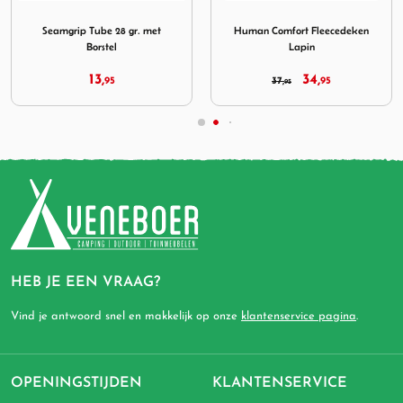
8 gr. met Borstel
Afbeelding Human Comfort Fleecedeken Lapin
Afbeelding Super Repair Tap
Human Comfort Fleecedeken
Super Repair Tape patch kit
Lapin
34,
7,
37,
95
95
95
HEB JE EEN VRAAG?
Vind je antwoord snel en makkelijk op onze
klantenservice pagina
.
OPENINGSTIJDEN
KLANTENSERVICE