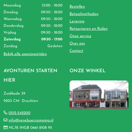
Maandag
13:00 - 18:00
Bestellen
Dinsdag
09:30 - 18:00
Betaalmethoden
Woensdag
09:30 - 18:00
Levering
Donderdag
09:30 - 18:00
Retourneren en Ruilen
Vrijdag
09:30 - 18:00
Onze service
Zaterdag
09:30 - 17:00
Over ons
Zondag
Gesloten
Contact
Bekijk alle openingstijden
AVONTUREN STARTEN
ONZE WINKEL
HIER
Zuidkade 39
9203 CM Drachten
0512-542200
info@veneboercamping.nl
NL78 INGB 0661 8108 95