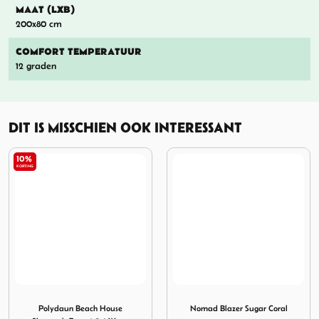
MAAT (LXB)
200x80 cm
COMFORT TEMPERATUUR
12 graden
DIT IS MISSCHIEN OOK INTERESSANT
10%
KORTING
lassic 78 Dark Navy Dark Sand
Afbeelding Polydaun Beach House Slaapzak Turq. Mint Wa
Afbeelding Nomad Blazer Su
Polydaun Beach House
Nomad Blazer Sugar Coral