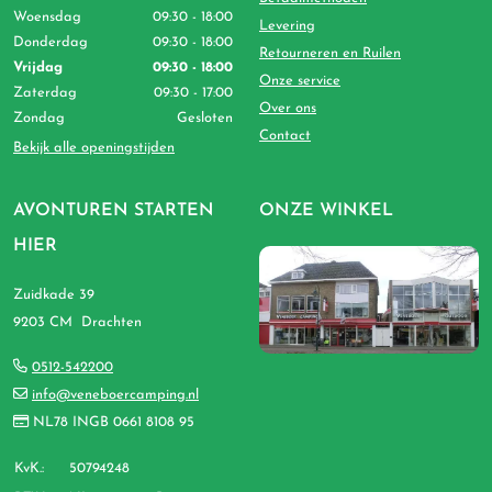
Woensdag
09:30 - 18:00
Levering
Donderdag
09:30 - 18:00
Retourneren en Ruilen
Vrijdag
09:30 - 18:00
Onze service
Zaterdag
09:30 - 17:00
Over ons
Zondag
Gesloten
Contact
Bekijk alle openingstijden
AVONTUREN STARTEN
ONZE WINKEL
HIER
Zuidkade 39
9203 CM Drachten
0512-542200
info@veneboercamping.nl
NL78 INGB 0661 8108 95
KvK.:
50794248