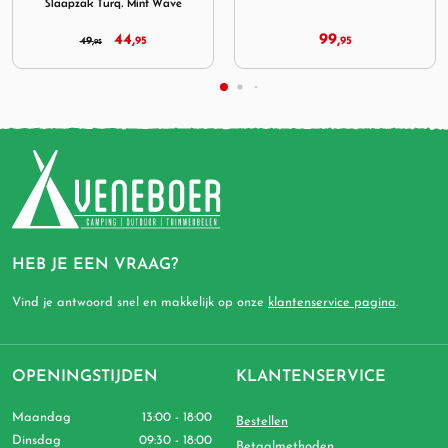
Slaapzak Turq. Mint Wave
44,
99,
49,
95
95
95
HEB JE EEN VRAAG?
Vind je antwoord snel en makkelijk op onze
klantenservice pagina
.
OPENINGSTIJDEN
KLANTENSERVICE
Maandag
13:00 - 18:00
Bestellen
Dinsdag
09:30 - 18:00
Betaalmethoden