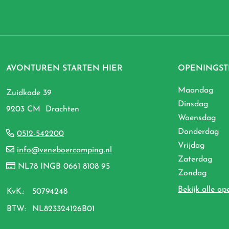
AVONTUREN STARTEN HIER
OPENINGST
Maandag
Zuidkade 39
Dinsdag
9203 CM Drachten
Woensdag
Donderdag
0512-542200
Vrijdag
info@veneboercamping.nl
Zaterdag
NL78 INGB 0661 8108 95
Zondag
Bekijk alle op
KvK.:
50794248
BTW:
NL823324126B01