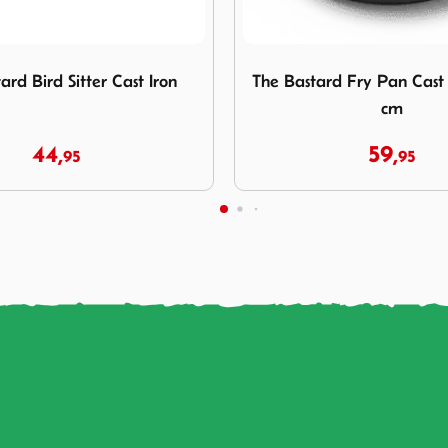
he Bastard Fry Pan Cast Iron L Ø 28 cm
Afbeelding The Bastard Fr
d Fry Pan Cast Iron L Ø 28
The Bastard Fry Pan Me
cm
59,
29,
95
95