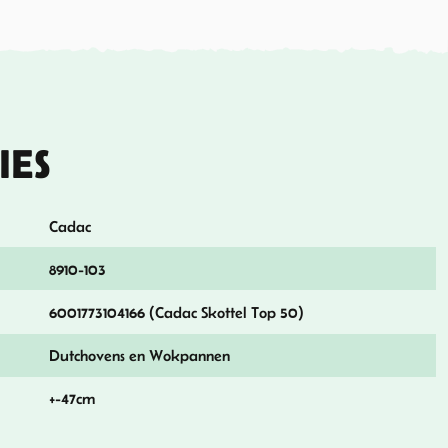
IES
Cadac
8910-103
6001773104166 (Cadac Skottel Top 50)
Dutchovens en Wokpannen
+-47cm