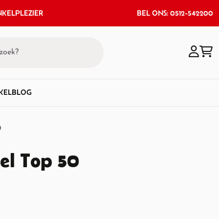
KELPLEZIER
BEL ONS: 0512-542200
KEL
BLOG
0
el Top 50