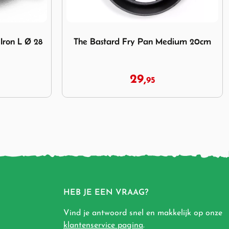
y Pan Medium 20cm
Afbeelding Petromax Dutch Oven FT3 Met P
dium 20cm
Petromax Dutch Oven FT3 Met
Pootjes
54,
99
HEB JE EEN VRAAG?
Vind je antwoord snel en makkelijk op onze
klantenservice pagina
.