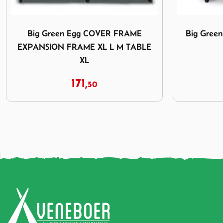
ME EXPANSION FRAME XL L M TABLE XL
Afbeelding Big Green Egg COVER FRAME 2XL XL L
Afbeelding T
Big Green Egg COVER FRAME 2XL
The Bast
XL L
125,
00