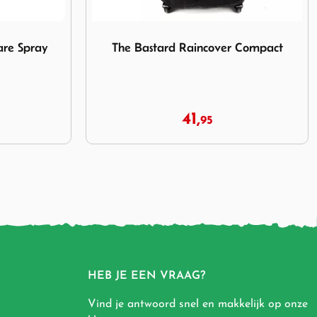
ncover Compact
Afbeelding Kamado Joe Grill Cover Junior
 Compact
Kamado Joe Grill Cover Junior
49,
90
HEB JE EEN VRAAG?
Vind je antwoord snel en makkelijk op onze