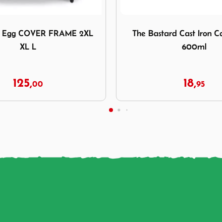
he Bastard Cast Iron Care Spray 600ml
Afbeelding The Bastard Rai
ard Cast Iron Care Spray
The Bastard Raincover
600ml
18,
41,
95
95