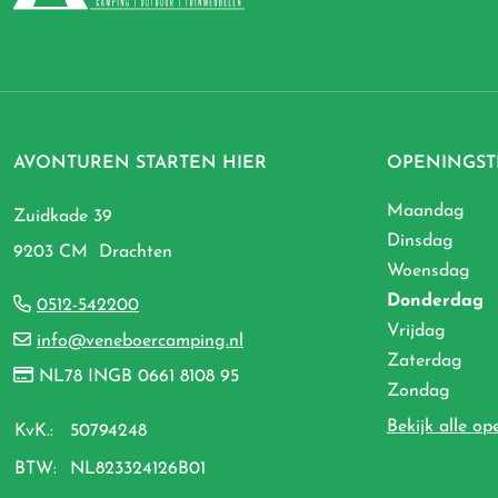
AVONTUREN STARTEN HIER
OPENINGST
Maandag
Zuidkade 39
Dinsdag
9203 CM Drachten
Woensdag
Donderdag
0512-542200
Vrijdag
info@veneboercamping.nl
Zaterdag
NL78 INGB 0661 8108 95
Zondag
Bekijk alle op
KvK.:
50794248
BTW:
NL823324126B01