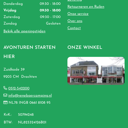
Donderdag
09:30 - 18:00
Retourneren en Ruilen
Vrijdag
09:30 - 18:00
Onze service
Zaterdag
09:30 - 17:00
Over ons
Zondag
Gesloten
Contact
Bekijk alle openingstijden
AVONTUREN STARTEN
ONZE WINKEL
HIER
Zuidkade 39
9203 CM Drachten
0512-542200
info@veneboercamping.nl
NL78 INGB 0661 8108 95
KvK.:
50794248
BTW:
NL823324126B01