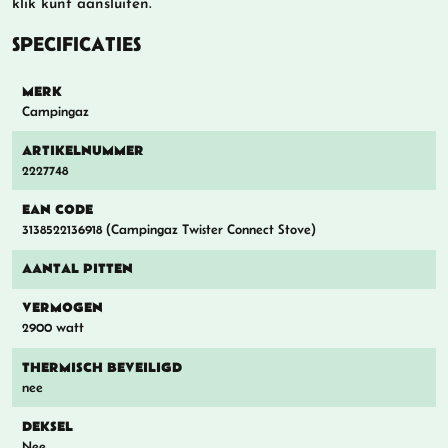
klik kunt aansluiten.
SPECIFICATIES
MERK
Campingaz
ARTIKELNUMMER
2227748
EAN CODE
3138522136918 (Campingaz Twister Connect Stove)
AANTAL PITTEN
VERMOGEN
2900 watt
THERMISCH BEVEILIGD
nee
DEKSEL
Nee