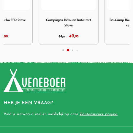
urbo FFD Stove
Afbeelding Campingaz Bivouac Instastart Stove
Afbeelding Bo-Camp Kookwin
Campingaz Bivouac Instastart
Bo-Camp Kookwindscherm Staal
Stove
verstelbaar
49,
24,
59,
95
95
95
HEB JE EEN VRAAG?
Vind je antwoord snel en makkelijk op onze
klantenservice pagina
.