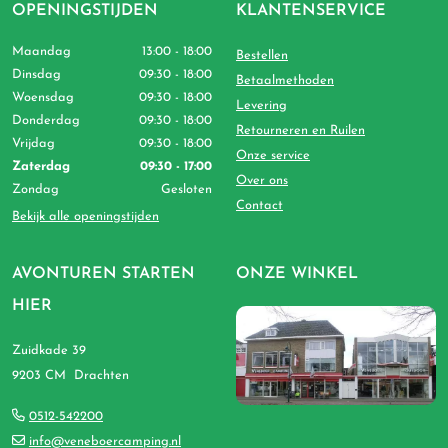
OPENINGSTIJDEN
KLANTENSERVICE
Maandag
13:00 - 18:00
Bestellen
Dinsdag
09:30 - 18:00
Betaalmethoden
Woensdag
09:30 - 18:00
Levering
Donderdag
09:30 - 18:00
Retourneren en Ruilen
Vrijdag
09:30 - 18:00
Onze service
Zaterdag
09:30 - 17:00
Over ons
Zondag
Gesloten
Contact
Bekijk alle openingstijden
AVONTUREN STARTEN
ONZE WINKEL
HIER
Zuidkade 39
9203 CM Drachten
0512-542200
info@veneboercamping.nl