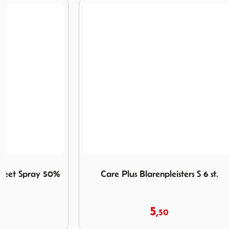
ay 50% 60 ml
Afbeelding Care Plus Blarenpleisters S 6 st.
Afbeelding 
Care Plus Blarenpleisters S 6 st.
Care Plus
5,
50