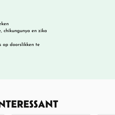
eken
e, chikungunya en zika
s op doorslikken te
INTERESSANT