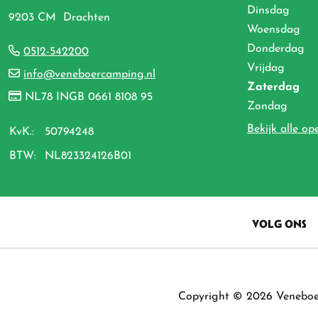
Dinsdag
9203 CM Drachten
Woensdag
Donderdag
0512-542200
Vrijdag
info@veneboercamping.nl
Zaterdag
NL78 INGB 0661 8108 95
Zondag
Bekijk alle op
KvK.:
50794248
BTW:
NL823324126B01
VOLG ONS
Copyright © 2026 Venebo