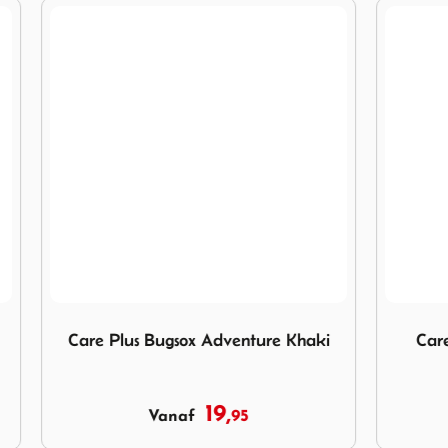
Care Plus Bugsox Adventure Khaki
Afbeelding Care Plus Water
 Bugsox Adventure Khaki
Care Plus Waterproof
19,
6,
95
95
Vanaf