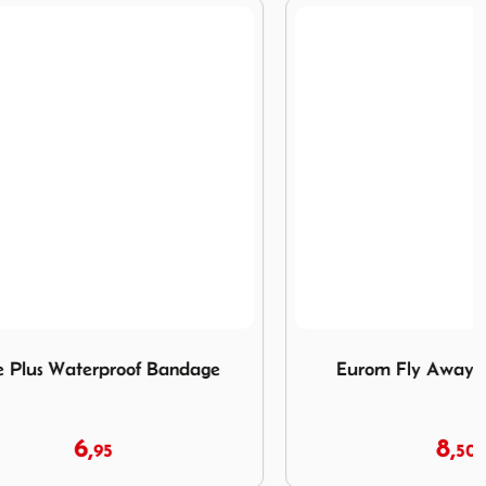
proof Bandage
Afbeelding Eurom Fly Away Plug-In LED
 Bandage
Eurom Fly Away Plug-In LED
8,
50