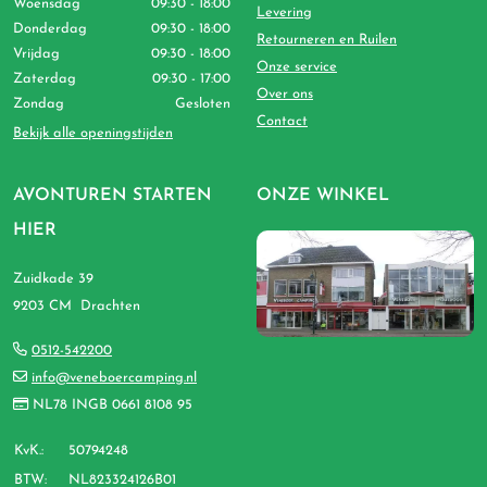
Woensdag
09:30 - 18:00
Levering
Donderdag
09:30 - 18:00
Retourneren en Ruilen
Vrijdag
09:30 - 18:00
Onze service
Zaterdag
09:30 - 17:00
Over ons
Zondag
Gesloten
Contact
Bekijk alle openingstijden
AVONTUREN STARTEN
ONZE WINKEL
HIER
Zuidkade 39
9203 CM Drachten
0512-542200
info@veneboercamping.nl
NL78 INGB 0661 8108 95
KvK.:
50794248
BTW:
NL823324126B01