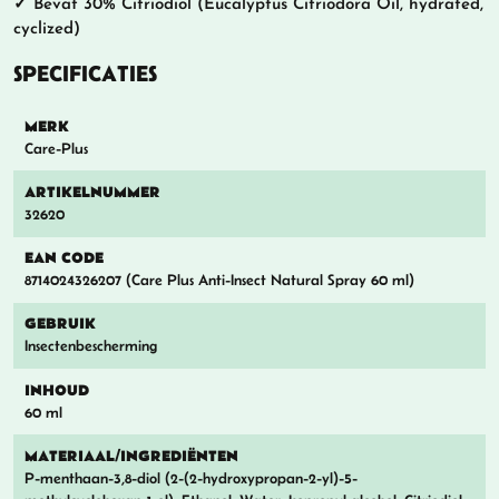
✓ Bevat 30% Citriodiol (Eucalyptus Citriodora Oil, hydrated,
cyclized)
SPECIFICATIES
MERK
Care-Plus
ARTIKELNUMMER
32620
EAN CODE
8714024326207 (Care Plus Anti-Insect Natural Spray 60 ml)
GEBRUIK
Insectenbescherming
INHOUD
60 ml
MATERIAAL/INGREDIËNTEN
P-menthaan-3,8-diol (2-(2-hydroxypropan-2-yl)-5-