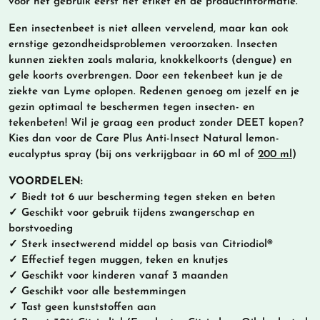
vóór het gebruik eerst het etiket en de productinformatie.
Een insectenbeet is niet alleen vervelend, maar kan ook
ernstige gezondheidsproblemen veroorzaken. Insecten
kunnen ziekten zoals malaria, knokkelkoorts (dengue) en
gele koorts overbrengen. Door een tekenbeet kun je de
ziekte van Lyme oplopen. Redenen genoeg om jezelf en je
gezin optimaal te beschermen tegen insecten- en
tekenbeten! Wil je graag een product zonder DEET kopen?
Kies dan voor de Care Plus Anti-Insect Natural lemon-
eucalyptus spray (bij ons verkrijgbaar in 60 ml of
200 ml
)
VOORDELEN:
✓ Biedt tot 6 uur bescherming tegen steken en beten
✓ Geschikt voor gebruik tijdens zwangerschap en
borstvoeding
✓ Sterk insectwerend middel op basis van Citriodiol®
✓ Effectief tegen muggen, teken en knutjes
✓ Geschikt voor kinderen vanaf 3 maanden
✓ Geschikt voor alle bestemmingen
✓ Tast geen kunststoffen aan