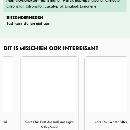
methylcyclohexan-1-ol), Ethanol, Water, Isopropyl alcohol, Citriodiol,
Citronellal, Citronellol, Eucalyptol, Linalool, Limonene
BIJZONDERHEDEN
Tast kunststoffen niet aan
DIT IS MISSCHIEN OOK INTERESSANT
Insect Natural Spray 200 ml
Afbeelding Care Plus First Aid Roll Out Light & Dry Small
Afbeelding Care Plus Water 
Care Plus First Aid Roll Out Light
Care Plus Water Filter Evo
& Dry Small