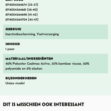
8714024364674 (35-37)
8714024364681 (38-40)
8714024364698 (41-43)
8714024364704 (44-47)
GEBRUIK
Insectenbescherming, Voetverzorging
INHOUD
1 paar
MATERIAAL/INGREDIËNTEN
40% Polyester Coolmax Active, 35% bamboe viscose, 20%
polyamide en 5% elastan
BIJZONDERHEDEN
Unisex model
DIT IS MISSCHIEN OOK INTERESSANT