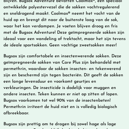
blijven. Bugsox Adventure bevatten Coolmax®, een speciaal
ontwikkelde polyestervezel die de sokken vochtregulerend
en sneldrogend maakt. Coolmax® neemt het vocht van de
huid op en brengt dit naar de buitenste laag van de sok,
waar het kan verdampen. Je voeten blijven droog en fris
met de Bugsox Adventure! Deze geïmpregneerde sokken zijn
ideaal voor een wandeling of trektocht, maar het zijn tevens
de ideale sportsokken. Geen vochtige zweetsokken meer!
Bugsox zijn comfortabele en insectenwerende sokken. Deze
geïmpregneerde sokken van Care Plus zijn behandeld met
permethrin, waardoor de sokken insecten- en tekenwerend
zijn en beschermd zijn tegen bacteriën. Dit geeft de sokken
een lange levensduur en voorkomt geurtjes en
verkleuringen. De insecticide is dodelijk voor muggen en
andere insecten. Teken kunnen er niet op zitten of lopen.
Bugsox voorkomen tot wel 90% van de insectenbeten!
Permethrin irriteert de huid niet en is volledig biologisch
afbreekbaar.
Bugsox zijn prettig om te dragen bij zowel hoge als lage