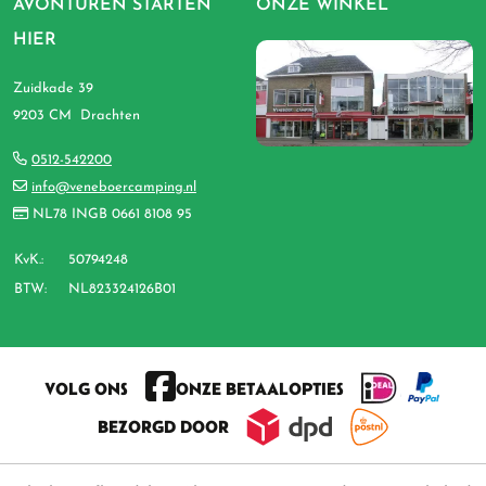
AVONTUREN STARTEN
ONZE WINKEL
HIER
Zuidkade 39
9203 CM Drachten
0512-542200
info@veneboercamping.nl
NL78 INGB 0661 8108 95
KvK.:
50794248
BTW:
NL823324126B01
VOLG ONS
ONZE BETAALOPTIES
BEZORGD DOOR