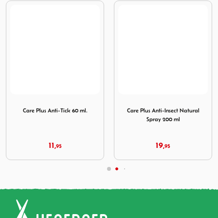
in 1 p
ick 60 ml.
Afbeelding Care Plus Anti-Insect Natural Spray 200 ml
Afbeelding Care Plus Icarid
Care Plus Anti-Insect Natural
Care Plus Icaridin Aerosol Spray
Spray 200 ml
100ml
19,
14,
95
95