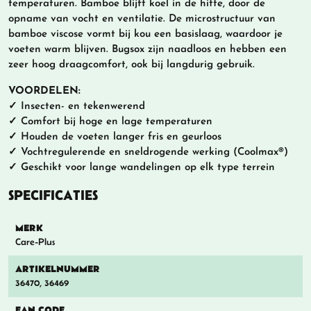
temperaturen. Bamboe blijft koel in de hitte, door de
opname van vocht en ventilatie. De microstructuur van
bamboe viscose vormt bij kou een basislaag, waardoor je
voeten warm blijven. Bugsox zijn naadloos en hebben een
zeer hoog draagcomfort, ook bij langdurig gebruik.
VOORDELEN:
✓ Insecten- en tekenwerend
✓ Comfort bij hoge en lage temperaturen
✓ Houden de voeten langer fris en geurloos
✓ Vochtregulerende en sneldrogende werking (Coolmax®)
✓ Geschikt voor lange wandelingen op elk type terrein
SPECIFICATIES
MERK
Care-Plus
ARTIKELNUMMER
36470, 36469
EAN CODE