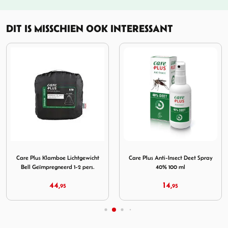
DIT IS MISSCHIEN OOK INTERESSANT
boe Mosquito Net Pop-Up Dome - Geïmpregneerd
Afbeelding Care Plus Klamboe Lichtgewicht Bell Geïmpregne
Afbeelding Care Plus Anti-I
Care Plus Klamboe Lichtgewicht
Care Plus Anti-Insect Deet Spray
Bell Geïmpregneerd 1-2 pers.
40% 100 ml
44,
14,
95
95