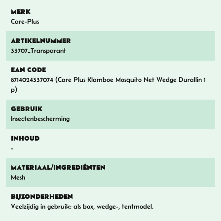
MERK
Care-Plus
ARTIKELNUMMER
33707_Transparant
EAN CODE
8714024337074 (Care Plus Klamboe Mosquito Net Wedge Durallin 1
p)
GEBRUIK
Insectenbescherming
INHOUD
-
MATERIAAL/INGREDIËNTEN
Mesh
BIJZONDERHEDEN
Veelzijdig in gebruik: als box, wedge-, tentmodel.