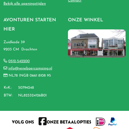
Contact
Bekijk alle openingstijden
AVONTUREN STARTEN
ONZE WINKEL
HIER
Zuidkade 39
9203 CM Drachten
0512-542200
info@veneboercamping.nl
NL78 INGB 0661 8108 95
KvK.:
50794248
BTW:
NL823324126B01
VOLG ONS
ONZE BETAALOPTIES