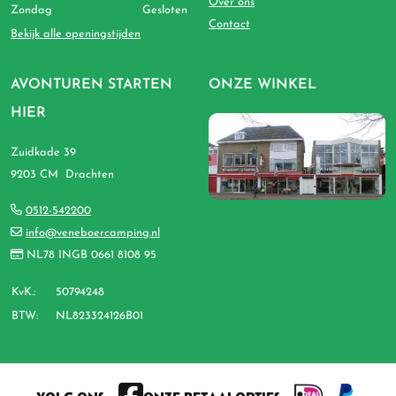
Over ons
Zondag
Gesloten
Contact
Bekijk alle openingstijden
AVONTUREN STARTEN
ONZE WINKEL
HIER
Zuidkade 39
9203 CM Drachten
0512-542200
info@veneboercamping.nl
NL78 INGB 0661 8108 95
KvK.:
50794248
BTW:
NL823324126B01