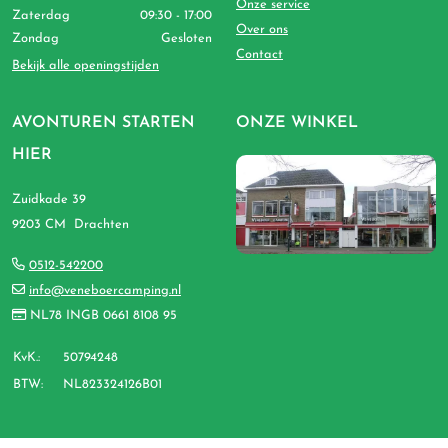
Onze service
Zaterdag
09:30 - 17:00
Over ons
Zondag
Gesloten
Contact
Bekijk alle openingstijden
AVONTUREN STARTEN
ONZE WINKEL
HIER
Zuidkade 39
9203 CM Drachten
0512-542200
info@veneboercamping.nl
NL78 INGB 0661 8108 95
KvK.:
50794248
BTW:
NL823324126B01