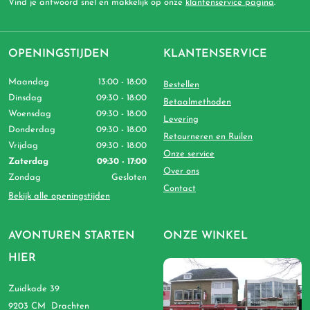
Vind je antwoord snel en makkelijk op onze
klantenservice pagina
.
OPENINGSTIJDEN
KLANTENSERVICE
Maandag
13:00 - 18:00
Bestellen
Dinsdag
09:30 - 18:00
Betaalmethoden
Woensdag
09:30 - 18:00
Levering
Donderdag
09:30 - 18:00
Retourneren en Ruilen
Vrijdag
09:30 - 18:00
Onze service
Zaterdag
09:30 - 17:00
Over ons
Zondag
Gesloten
Contact
Bekijk alle openingstijden
AVONTUREN STARTEN
ONZE WINKEL
HIER
Zuidkade 39
9203 CM Drachten