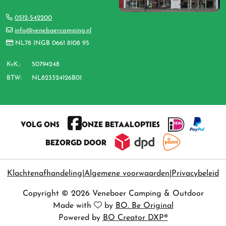
0512-542200
info@veneboercamping.nl
NL78 INGB 0661 8108 95
KvK.:
50794248
BTW:
NL823324126B01
VOLG ONS
ONZE BETAALOPTIES
BEZORGD DOOR
Klachtenafhandeling
Algemene voorwaarden
Privacybeleid
Copyright © 2026 Veneboer Camping & Outdoor
Made with
by
BO. Be Original
Powered by
BO Creator DXP®