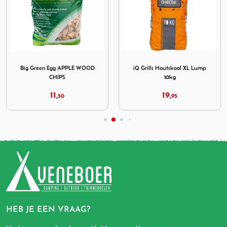
ple Chunks
Afbeelding Big Green Egg APPLE WOOD CHIPS
Afbeelding iQ Grills Houts
Big Green Egg APPLE WOOD
iQ Grills Houtskool XL Lump
CHIPS
10kg
11,
19,
50
95
HEB JE EEN VRAAG?