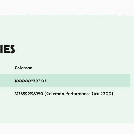
IES
Coleman
1000002397 03
3138522128920 (Coleman Performance Gas C300)