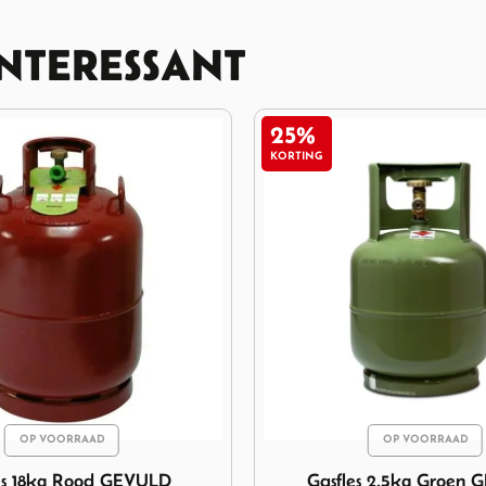
INTERESSANT
AANBIEDING
OP VOORRAAD
OP VOORRAAD
Gasfles 2.5kg Groen GEVULD
Afbeelding Gasfles Vulling 
s 2.5kg Groen GEVULD
Gasfles Vulling 5kg Tak