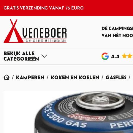
GRATIS VERZENDING VANAF 75 EURO
DÉ CAMPINGS
VAN HÉT NOO
4
.4
HOME
KAMPEREN
KOKEN EN KOELEN
GASFLES