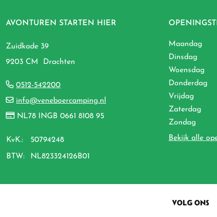
AVONTUREN STARTEN HIER
OPENINGST
Maandag
Zuidkade 39
Dinsdag
9203 CM Drachten
Woensdag
Donderdag
0512-542200
Vrijdag
info@veneboercamping.nl
Zaterdag
NL78 INGB 0661 8108 95
Zondag
Bekijk alle op
KvK.:
50794248
BTW:
NL823324126B01
VOLG ONS