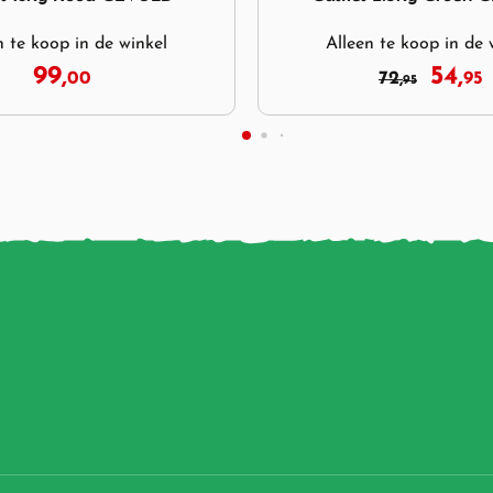
n te koop in de winkel
alleen te koop in de 
54,
26,
72,
95
95
95