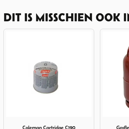
DIT IS MISSCHIEN OOK 
25%
KORTING
OP VOORRAAD
Afbeelding Gasfles 18kg Rood GEVULD
Afbeelding 
Gasfles 18kg Rood GEVULD
Gasfle