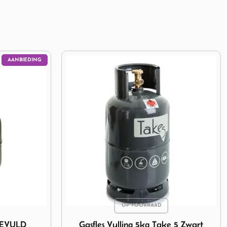
5kg Take 5 Zwart
Afbeelding Gasfles Vulling Campingaz 904
e 5 Zwart
Gasfles Vulling Campingaz 904