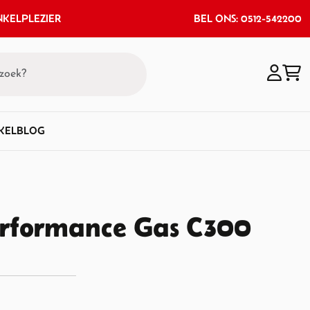
KELPLEZIER
BEL ONS: 0512-542200
KEL
BLOG
rformance Gas C300