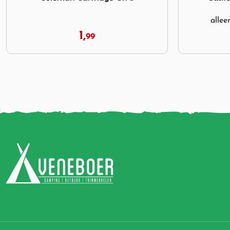
alleen te koop in de winkel
Allee
99,
00