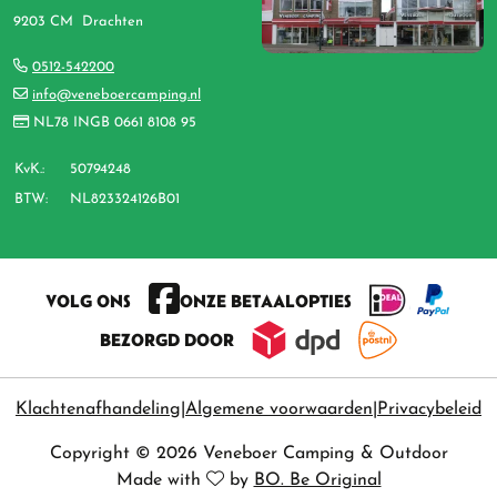
9203 CM Drachten
0512-542200
info@veneboercamping.nl
NL78 INGB 0661 8108 95
KvK.:
50794248
BTW:
NL823324126B01
VOLG ONS
ONZE BETAALOPTIES
BEZORGD DOOR
Klachtenafhandeling
Algemene voorwaarden
Privacybeleid
Copyright © 2026 Veneboer Camping & Outdoor
Made with
by
BO. Be Original