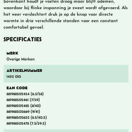
bovenkant houdt je voeten droog maar blijft ademen,
waardoor bij flinke inspanning je zweet wordt afgevoerd. Als
het weer verslechtert druk je op de knop voor directe
warmte in drie verschillende standen voor een constant
comfortabel gevoel.
SPECIFICATIES
MERK
Overige Merken
ARTIKELNUMMER
1452 010
EAN CODE
881988502454 (6.5/38)
881988502461 (7/39)
881988502485 (8/40)
881988502669 (9/41)
881988502652 (8.5/40.5)
881988502478 (7.5/39.5)