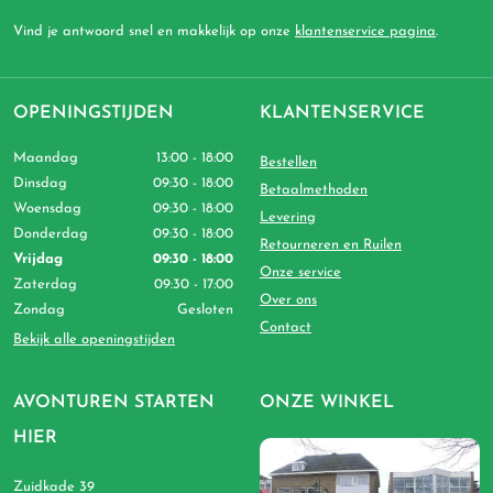
Vind je antwoord snel en makkelijk op onze
klantenservice pagina
.
OPENINGSTIJDEN
KLANTENSERVICE
Maandag
13:00 - 18:00
Bestellen
Dinsdag
09:30 - 18:00
Betaalmethoden
Woensdag
09:30 - 18:00
Levering
Donderdag
09:30 - 18:00
Retourneren en Ruilen
Vrijdag
09:30 - 18:00
Onze service
Zaterdag
09:30 - 17:00
Over ons
Zondag
Gesloten
Contact
Bekijk alle openingstijden
AVONTUREN STARTEN
ONZE WINKEL
HIER
Zuidkade 39