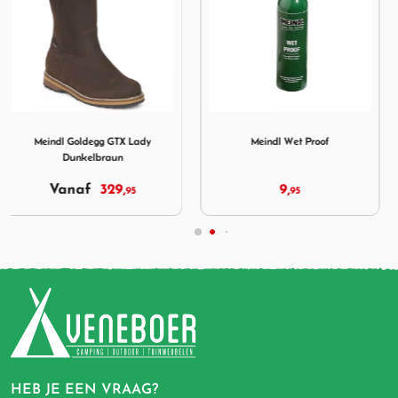
g GTX Lady Dunkelbraun
Afbeelding Meindl Wet Proof
Afbeelding Gri Sport Midlan
Meindl Wet Proof
Gri Sport Midland Antraciet
9,
Vanaf
129,
95
95
HEB JE EEN VRAAG?