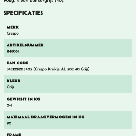
90kg. Kleur: donkergrijs (40).
SPECIFICATIES
MERK
Crespo
ARTIKELNUMMER
1148061
EAN CODE
8421228215403 (Crespo Krukje AL 302 40 Grijs)
KLEUR
Grijs
GEWICHT IN KG
0-1
MAXIMAAL DRAAGVERMOGEN IN KG
90
FRAME