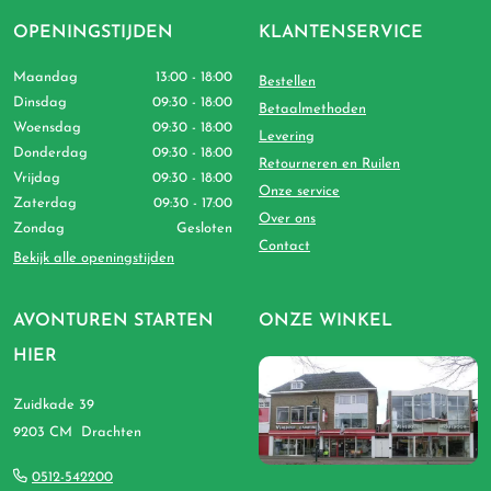
OPENINGSTIJDEN
KLANTENSERVICE
Maandag
13:00 - 18:00
Bestellen
Dinsdag
09:30 - 18:00
Betaalmethoden
Woensdag
09:30 - 18:00
Levering
Donderdag
09:30 - 18:00
Retourneren en Ruilen
Vrijdag
09:30 - 18:00
Onze service
Zaterdag
09:30 - 17:00
Over ons
Zondag
Gesloten
Contact
Bekijk alle openingstijden
AVONTUREN STARTEN
ONZE WINKEL
HIER
Zuidkade 39
9203 CM Drachten
0512-542200