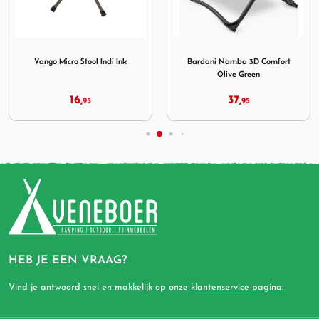
ial Oplegblad Dienblad
Afbeelding Vango Micro Stool Indi Ink
Afbeelding Bardani Namba 
Vango Micro Stool Indi Ink
Bardani Namba 3D Comfort
Olive Green
16,
37,
95
95
HEB JE EEN VRAAG?
Vind je antwoord snel en makkelijk op onze
klantenservice pagina
.