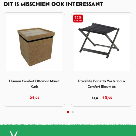
DIT IS MISSCHIEN OOK INTERESSANT
22%
KORTING
ort Ottoman Marat Kurk
Afbeelding Travellife Barletta Voetenbank Comfort Bla
Afbeelding Bo-Camp Stoe
Travellife Barletta Voetenbank
Bo-Camp Stoelhoes Badstof L
Comfort Blauw 26
Gepolsterd Zwart
42,
39,
54,
95
95
95