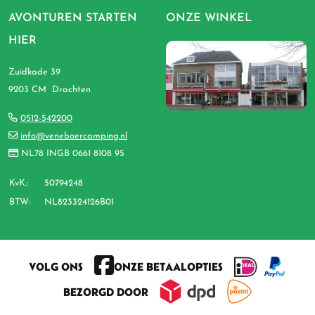
AVONTUREN STARTEN
ONZE WINKEL
HIER
Zuidkade 39
9203 CM Drachten
0512-542200
info@veneboercamping.nl
NL78 INGB 0661 8108 95
KvK.:
50794248
BTW:
NL823324126B01
VOLG ONS
ONZE BETAALOPTIES
BEZORGD DOOR