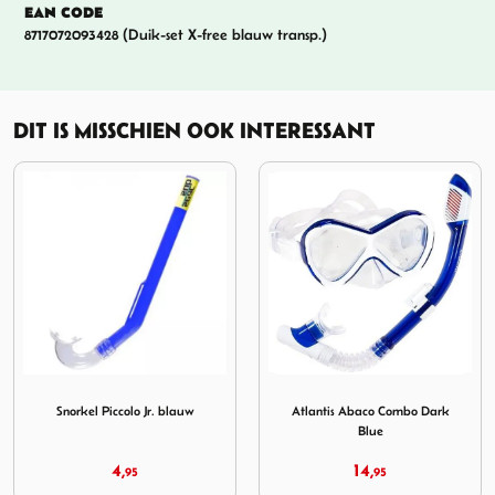
EAN CODE
8717072093428 (Duik-set X-free blauw transp.)
DIT IS MISSCHIEN OOK INTERESSANT
lo Jr. blauw
Afbeelding Atlantis Abaco Combo Dark Blue
Afbeelding Atlantis Bor
Atlantis Abaco Combo Dark
Atlantis Borneo Combo
Blue
Turquiose Black
14,
29,
95
95