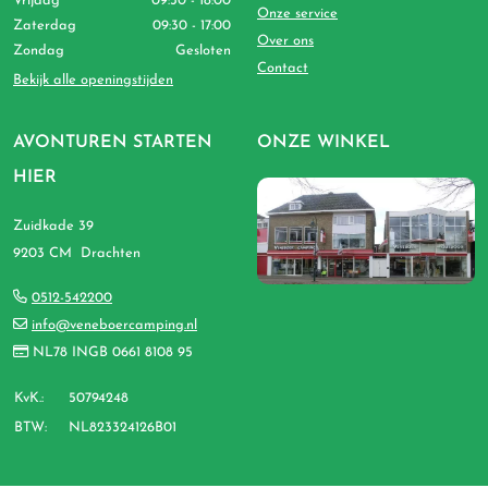
Vrijdag
09:30 - 18:00
Onze service
Zaterdag
09:30 - 17:00
Over ons
Zondag
Gesloten
Contact
Bekijk alle openingstijden
AVONTUREN STARTEN
ONZE WINKEL
HIER
Zuidkade 39
9203 CM Drachten
0512-542200
info@veneboercamping.nl
NL78 INGB 0661 8108 95
KvK.:
50794248
BTW:
NL823324126B01