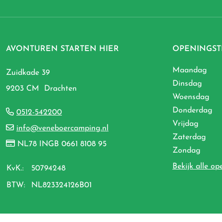
AVONTUREN STARTEN HIER
OPENINGST
Maandag
Zuidkade 39
Dinsdag
9203 CM Drachten
Woensdag
Donderdag
0512-542200
Vrijdag
info@veneboercamping.nl
Zaterdag
NL78 INGB 0661 8108 95
Zondag
Bekijk alle op
KvK.:
50794248
BTW:
NL823324126B01