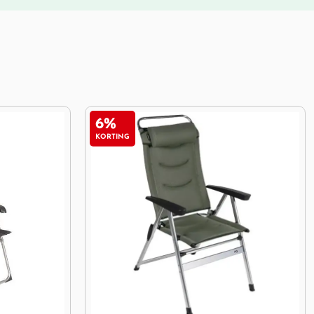
5%
KORTING