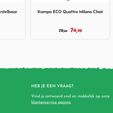
tro Milano Chair
Afbeelding Dukdalf Presto 8820 Blauw
ano Chair
Dukdalf Presto 8820 Blauw
144,
152,
95
95
HEB JE EEN VRAAG?
Vind je antwoord snel en makkelijk op onze
klantenservice pagina
.