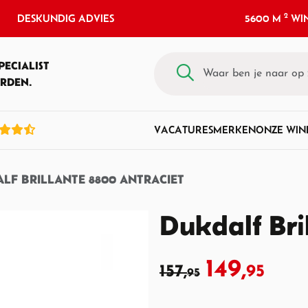
2
DESKUNDIG ADVIES
5600 M
WIN
PECIALIST
RDEN.
VACATURES
MERKEN
ONZE WIN
LF BRILLANTE 8800 ANTRACIET
Dukdalf Bri
149,
157,
95
95