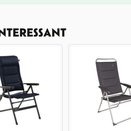
INTERESSANT
6%
KORTING