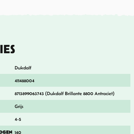
IES
Dukdalf
411488004
8713899063743 (Dukdalf Brillante 8800 Antraciet)
Grijs
4-5
OGEN
140