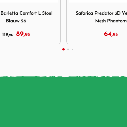
Safarica Predator 3D Verstelbaar Mesh Phantom
Afbeelding Kampa ECO Quat
 Predator 3D Verstelbaar
Kampa ECO Quattro Mil
Mesh Phantom
64,
74,
95
79,
98
95