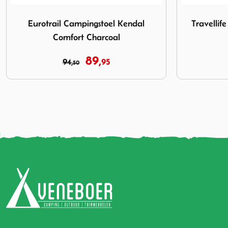
 Comfort Charcoal
Afbeelding Travellife Barletta Comfort L Stoel Blauw 26
Afbeelding 
Travellife Barletta Comfort L Stoel
Safarica
Blauw 26
89,
119,
95
95