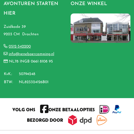
AVONTUREN STARTEN
ONZE WINKEL
HIER
Zuidkade 39
9203 CM Drachten
0512-542200
info@veneboercamping.nl
NL78 INGB 0661 8108 95
KvK.:
50794248
BTW:
NL823324126B01
VOLG ONS
ONZE BETAALOPTIES
BEZORGD DOOR