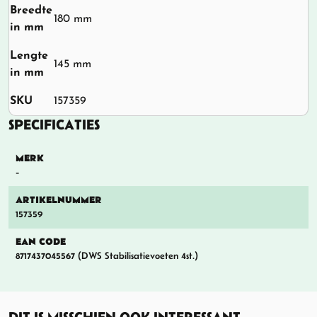
Breedte
180 mm
in mm
Lengte
145 mm
in mm
SKU
157359
SPECIFICATIES
MERK
-
ARTIKELNUMMER
157359
EAN CODE
8717437045567 (DWS Stabilisatievoeten 4st.)
DIT IS MISSCHIEN OOK INTERESSANT