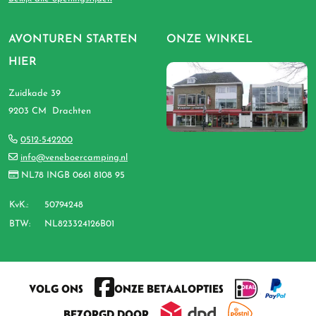
AVONTUREN STARTEN
ONZE WINKEL
HIER
Zuidkade 39
9203 CM Drachten
0512-542200
info@veneboercamping.nl
NL78 INGB 0661 8108 95
KvK.:
50794248
BTW:
NL823324126B01
VOLG ONS
ONZE BETAALOPTIES
BEZORGD DOOR