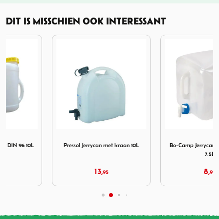
DIT IS MISSCHIEN OOK INTERESSANT
Gieter DIN 96 10L
Afbeelding Pressol Jerrycan met kraan 10L
Afbeelding Bo-Camp Jerryc
Pressol Jerrycan met kraan 10L
Bo-Camp Jerrycan Opvouwbaar
7.5L
13,
8,
95
95