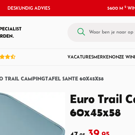
2
DESKUNDIG ADVIES
5600 M
WIN
PECIALIST
RDEN.
VACATURES
MERKEN
ONZE WIN
O TRAIL CAMPINGTAFEL SANTE 60X45X58
Euro Trail 
60x45x58
39,
47,
95