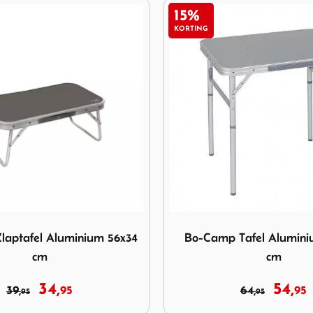
11%
KORTING
Bo-Camp Tafel Aluminium 70x60 cm
Afbeelding Dukdalf Stabilic 1
Tafel Aluminium 70x60
Dukdalf Stabilic 1 luxe 8
cm
54,
77,
64,
95
87,
95
95
95