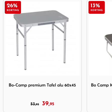
13%
15%
KORTING
KORTING
45
Afbeelding Bo Camp Klaptafel Aluminium 56x34 cm
Afbeelding 
Bo Camp Klaptafel Aluminium 56x34
Bo-Camp 
cm
34,
39,
95
95