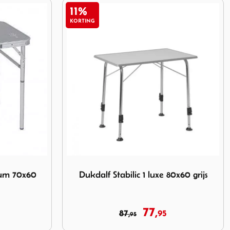
27%
KORTING
 luxe 80x60 grijs
Afbeelding Bo-Camp Premium tafel 150x80 
0x60 grijs
Bo-Camp Premium tafel 150x80 cm
Ovaal Alu.
109,
149,
95
95