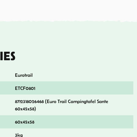
IES
Eurotrail
ETCF0801
8712318026468 (Euro Trail Campingtafel Sante
60x45x58)
60x45x58
3kg