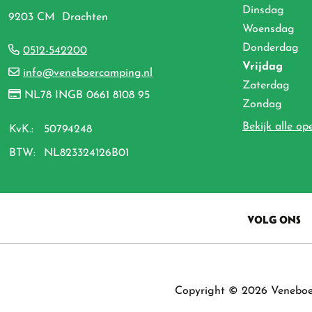
Dinsdag
9203 CM Drachten
Woensdag
Donderdag
0512-542200
Vrijdag
info@veneboercamping.nl
Zaterdag
NL78 INGB 0661 8108 95
Zondag
Bekijk alle op
KvK.:
50794248
BTW:
NL823324126B01
VOLG ONS
Copyright © 2026 Venebo