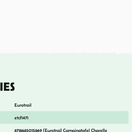
IES
Eurotrail
etcf1471
8718685015869 (Eurotrail Campingtafel Charelle