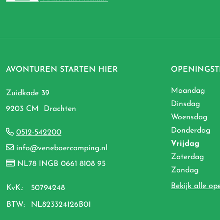
AVONTUREN STARTEN HIER
OPENINGST
Maandag
Zuidkade 39
Dinsdag
9203 CM Drachten
Woensdag
Donderdag
0512-542200
Vrijdag
info@veneboercamping.nl
Zaterdag
NL78 INGB 0661 8108 95
Zondag
Bekijk alle op
KvK.:
50794248
BTW:
NL823324126B01