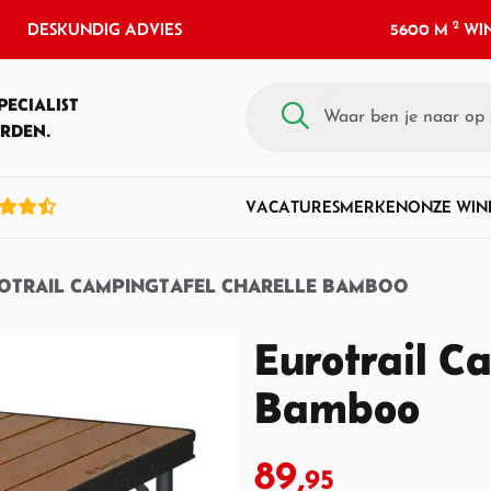
2
DESKUNDIG ADVIES
5600 M
WIN
PECIALIST
RDEN.
VACATURES
MERKEN
ONZE WIN
OTRAIL CAMPINGTAFEL CHARELLE BAMBOO
Eurotrail C
Bamboo
89,
95