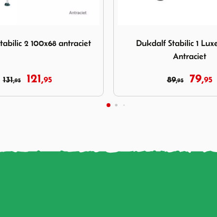
ukdalf Stabilic 1 Luxe 80x60 Antraciet
Afbeelding Defa One Action
 Stabilic 1 Luxe 80x60
Defa One Action Tafel 8
Antraciet
79,
86,
89,
95
95
95