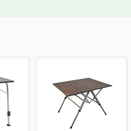
31%
KORTING