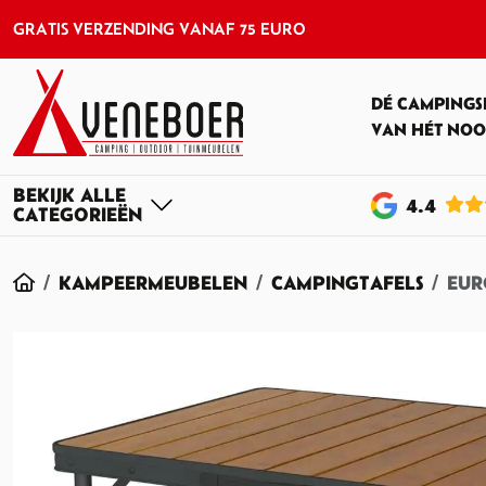
GRATIS VERZENDING VANAF 75 EURO
DÉ CAMPINGS
VAN HÉT NOO
4
.4
HOME
KAMPEERMEUBELEN
CAMPINGTAFELS
EUR