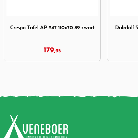
wart
Afbeelding Dukdalf Stabilic 2 100x68 antraciet
Afbeelding D
Dukdalf Stabilic 2 100x68 antraciet
Dukdalf
121,
131,
95
95