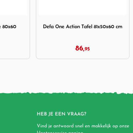
 Tafel 81x50x60 cm
Afbeelding Bo-Camp Feather Tafel 60x45 c
1x50x60 cm
Bo-Camp Feather Tafel 60x45 cm
89,
129,
95
95
HEB JE EEN VRAAG?
Vind je antwoord snel en makkelijk op onze