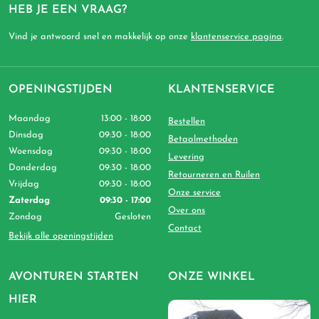
HEB JE EEN VRAAG?
Vind je antwoord snel en makkelijk op onze
klantenservice pagina
.
OPENINGSTIJDEN
KLANTENSERVICE
Maandag
13:00 - 18:00
Bestellen
Dinsdag
09:30 - 18:00
Betaalmethoden
Woensdag
09:30 - 18:00
Levering
Donderdag
09:30 - 18:00
Retourneren en Ruilen
Vrijdag
09:30 - 18:00
Onze service
Zaterdag
09:30 - 17:00
Over ons
Zondag
Gesloten
Contact
Bekijk alle openingstijden
AVONTUREN STARTEN
ONZE WINKEL
HIER