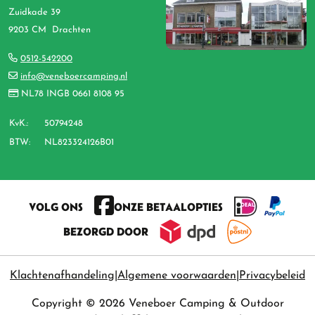
Zuidkade 39
9203 CM Drachten
0512-542200
info@veneboercamping.nl
NL78 INGB 0661 8108 95
KvK.:
50794248
BTW:
NL823324126B01
VOLG ONS
ONZE BETAALOPTIES
BEZORGD DOOR
Klachtenafhandeling
Algemene voorwaarden
Privacybeleid
Copyright © 2026 Veneboer Camping & Outdoor