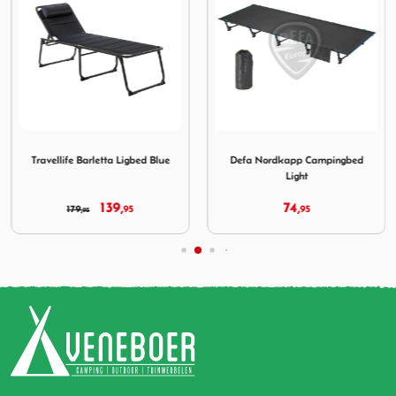
2026
d Marine
Afbeelding Travellife Barletta Ligbed Blue
Afbeelding Defa Nordkapp 
Travellife Barletta Ligbed Blue
Defa Nordkapp Campingbed
Light
139,
74,
179,
95
95
95