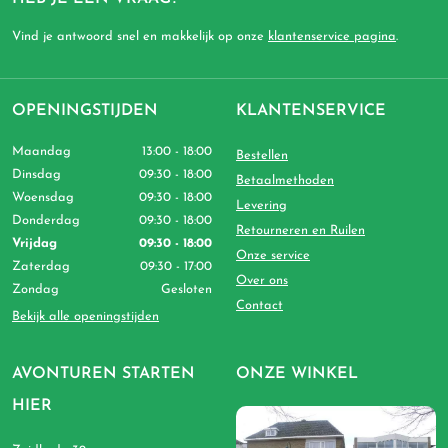
Vind je antwoord snel en makkelijk op onze
klantenservice pagina
.
OPENINGSTIJDEN
KLANTENSERVICE
Maandag
13:00 - 18:00
Bestellen
Dinsdag
09:30 - 18:00
Betaalmethoden
Woensdag
09:30 - 18:00
Levering
Donderdag
09:30 - 18:00
Retourneren en Ruilen
Vrijdag
09:30 - 18:00
Onze service
Zaterdag
09:30 - 17:00
Over ons
Zondag
Gesloten
Contact
Bekijk alle openingstijden
AVONTUREN STARTEN
ONZE WINKEL
HIER