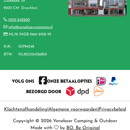
Zuidkade 39
9203 CM Drachten
0512-542200
info@veneboercamping.nl
NL78 INGB 0661 8108 95
KvK.:
50794248
BTW:
NL823324126B01
VOLG ONS
ONZE BETAALOPTIES
BEZORGD DOOR
Klachtenafhandeling
Algemene voorwaarden
Privacybeleid
Copyright © 2026 Veneboer Camping & Outdoor
Made with
by
BO. Be Original