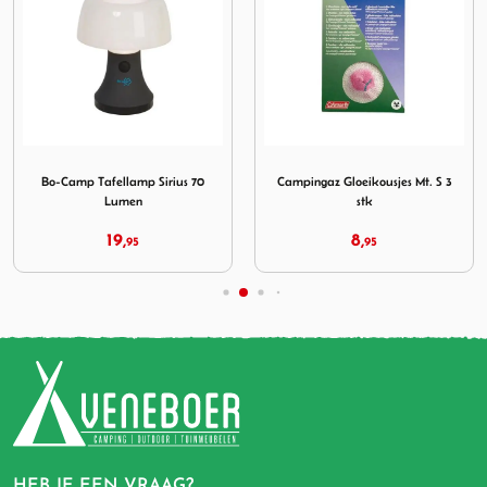
ial Lichtketting Galvin LED Goud
Afbeelding Bo-Camp Tafellamp Sirius 70 Lumen
Afbeelding Campingaz Gloeik
Bo-Camp Tafellamp Sirius 70
Campingaz Gloeikousjes Mt. S 3
Lumen
stk
19,
8,
95
95
HEB JE EEN VRAAG?