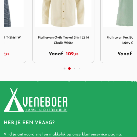
o Cool T-Shirt W Indigo Blue
Afbeelding Fjallraven Ovik Travel Shirt LS M Chalk White
Afbeelding Fjallraven Fox 
Fjallraven Ovik Travel Shirt LS M
Fjallraven Fox Boxy Logo Tee W
Chalk White
Misty Green
Vanaf
109,
Vanaf
49,
95
95
HEB JE EEN VRAAG?
Vind je antwoord snel en makkelijk op onze
klantenservice pagina
.