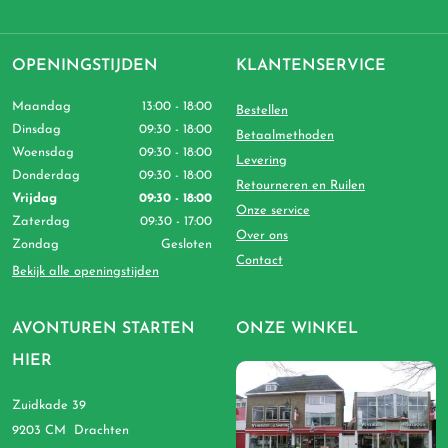
OPENINGSTIJDEN
KLANTENSERVICE
Maandag
13:00 - 18:00
Bestellen
Dinsdag
09:30 - 18:00
Betaalmethoden
Woensdag
09:30 - 18:00
Levering
Donderdag
09:30 - 18:00
Retourneren en Ruilen
Vrijdag
09:30 - 18:00
Onze service
Zaterdag
09:30 - 17:00
Over ons
Zondag
Gesloten
Contact
Bekijk alle openingstijden
AVONTUREN STARTEN
ONZE WINKEL
HIER
Zuidkade 39
9203 CM Drachten