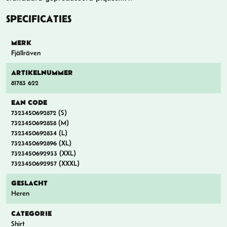
SPECIFICATIES
MERK
Fjällräven
ARTIKELNUMMER
81783 622
EAN CODE
7323450692872 (S)
7323450692858 (M)
7323450692834 (L)
7323450692896 (XL)
7323450692933 (XXL)
7323450692957 (XXXL)
GESLACHT
Heren
CATEGORIE
Shirt