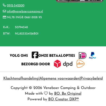
0512-542200
info@veneboercamping.nl
NL78 INGB 0661 8108 95
KvK.:
50794248
BTW:
NL823324126B01
VOLG ONS
ONZE BETAALOPTIES
BEZORGD DOOR
Klachtenafhandeling
Algemene voorwaarden
Privacybeleid
Copyright © 2026 Veneboer Camping & Outdoor
Made with
by
BO. Be Original
Powered by
BO Creator DXP®