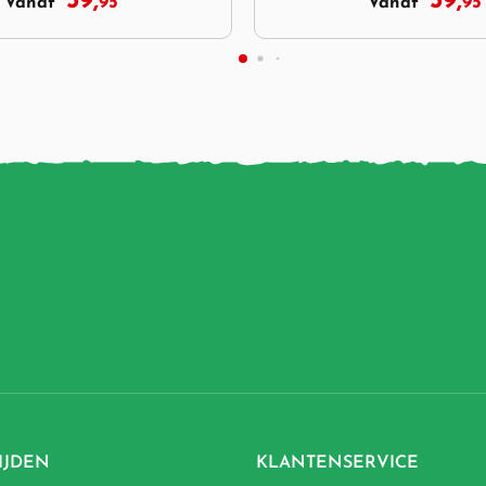
59,
84,
95
95
Vanaf
Vanaf
IJDEN
KLANTENSERVICE