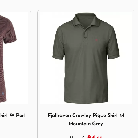
ey Pique Shirt M Mountain Grey
Afbeelding Fjallraven Singi Heavy Flannel 
e Shirt M
Fjallraven Singi Heavy Flannel Shirt
M Dark Sand