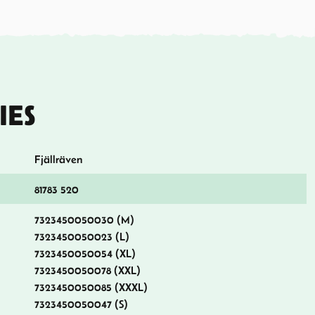
IES
Fjällräven
81783 520
7323450050030 (M)
7323450050023 (L)
7323450050054 (XL)
7323450050078 (XXL)
7323450050085 (XXXL)
7323450050047 (S)