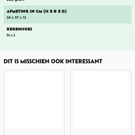
AFMETING IN CM (H X B X D)
38 x 27 x 13
REGENHOES
N.v.t.
DIT IS MISSCHIEN OOK INTERESSANT
e-Kanken Ox-Red
Afbeelding Fjallraven Re-Kanken Ox-Red
Afbeelding Fjallraven Abi