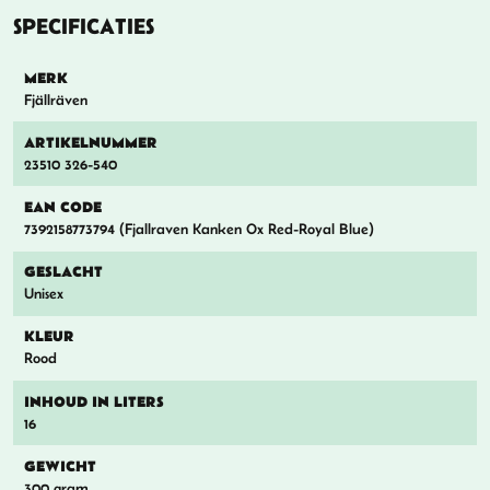
SPECIFICATIES
MERK
Fjällräven
ARTIKELNUMMER
23510 326-540
EAN CODE
7392158773794 (Fjallraven Kanken Ox Red-Royal Blue)
GESLACHT
Unisex
KLEUR
Rood
INHOUD IN LITERS
16
GEWICHT
300 gram