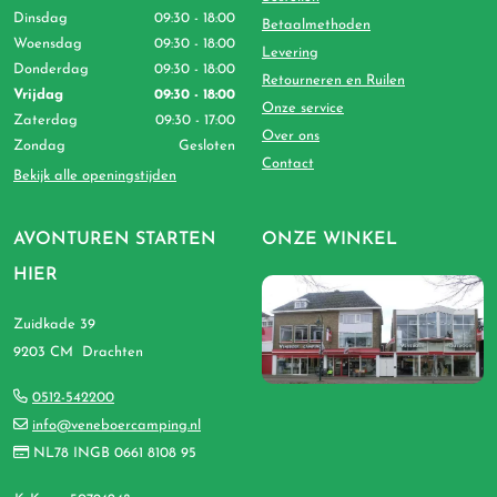
Dinsdag
09:30 - 18:00
Betaalmethoden
Woensdag
09:30 - 18:00
Levering
Donderdag
09:30 - 18:00
Retourneren en Ruilen
Vrijdag
09:30 - 18:00
Onze service
Zaterdag
09:30 - 17:00
Over ons
Zondag
Gesloten
Contact
Bekijk alle openingstijden
AVONTUREN STARTEN
ONZE WINKEL
HIER
Zuidkade 39
9203 CM Drachten
0512-542200
info@veneboercamping.nl
NL78 INGB 0661 8108 95