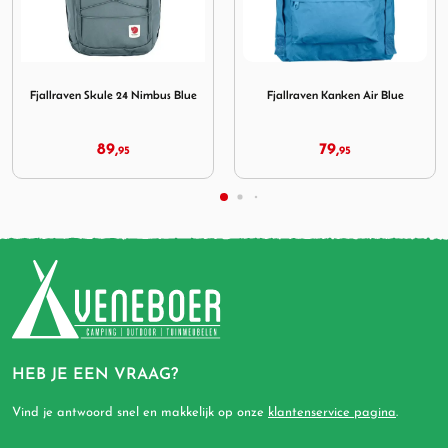
le 24 Nimbus Blue
Afbeelding Fjallraven Kanken Air Blue
Afbeelding Fjallraven Abis
Fjallraven Kanken Air Blue
Fjallraven Abisko Softpack 16
Clay
79,
119,
95
95
HEB JE EEN VRAAG?
Vind je antwoord snel en makkelijk op onze
klantenservice pagina
.