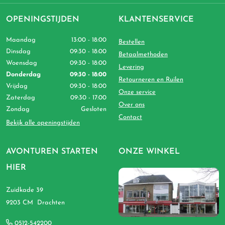
OPENINGSTIJDEN
KLANTENSERVICE
Maandag
13:00 - 18:00
Bestellen
Dinsdag
09:30 - 18:00
Betaalmethoden
Woensdag
09:30 - 18:00
Levering
Donderdag
09:30 - 18:00
Retourneren en Ruilen
Vrijdag
09:30 - 18:00
Onze service
Zaterdag
09:30 - 17:00
Over ons
Zondag
Gesloten
Contact
Bekijk alle openingstijden
AVONTUREN STARTEN
ONZE WINKEL
HIER
Zuidkade 39
9203 CM Drachten
0512-542200