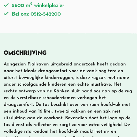
2
5600 m
winkelplezier
Bel ons: 0512-542200
OMSCHRIJVING
Aangezien Fjällräven uitgebreid onderzoek heeft gedaan
naar het ideale draagcomfort voor de vaak nog tere en
uiterst beweeglijke kinderruggen, is deze rugzak met name
onder schoolgaande kinderen een echte musthave. Het
rechte ontwerp van de Kånken sluit naadloos aan op de rug
en de verstelbare schouderriemen verhogen het
draagcomfort. De tas beschikt over een ruim hoofdvak met
een inhoud van 16 liter, twee zijvakken en een zak met
ritssluiting aan de voorkant. Bovendien doet het logo op de
tas dienst als reflector en zorgt zo voor extra veiligheid. De
volledige rits rondom het hoofdvak maakt het in- en