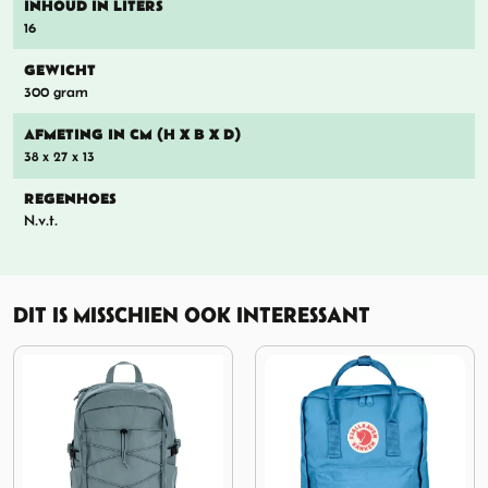
INHOUD IN LITERS
16
GEWICHT
300 gram
AFMETING IN CM (H X B X D)
38 x 27 x 13
REGENHOES
N.v.t.
DIT IS MISSCHIEN OOK INTERESSANT