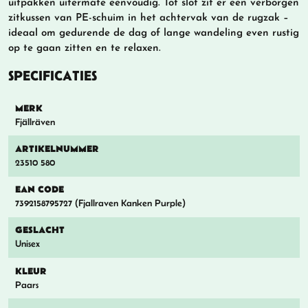
uitpakken uitermate eenvoudig. Tot slot zit er een verborgen
zitkussen van PE-schuim in het achtervak van de rugzak –
ideaal om gedurende de dag of lange wandeling even rustig
op te gaan zitten en te relaxen.
SPECIFICATIES
MERK
Fjällräven
ARTIKELNUMMER
23510 580
EAN CODE
7392158795727 (Fjallraven Kanken Purple)
GESLACHT
Unisex
KLEUR
Paars