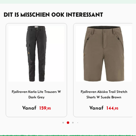
DIT IS MISSCHIEN OOK INTERESSANT
Pro Trousers M Laurel Green
Afbeelding Fjallraven Karla Lite Trousers W Dark Grey
Afbeelding Fjallraven Abisk
Fjallraven Karla Lite Trousers W
Fjallraven Abisko Trail Stretch
Dark Grey
Shorts W Suede Brown
Vanaf
159,
Vanaf
144,
95
95