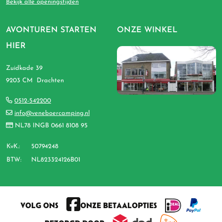
Bekijk alle openingstijden
AVONTUREN STARTEN
ONZE WINKEL
HIER
Zuidkade 39
9203 CM Drachten
0512-542200
info@veneboercamping.nl
NL78 INGB 0661 8108 95
KvK.:
50794248
BTW:
NL823324126B01
VOLG ONS
ONZE BETAALOPTIES