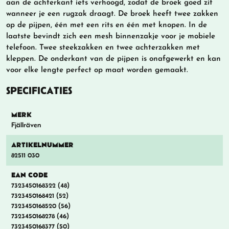
aan de achterkant iets verhoogd, zodat de broek goed zit
wanneer je een rugzak draagt. De broek heeft twee zakken
op de pijpen, één met een rits en één met knopen. In de
laatste bevindt zich een mesh binnenzakje voor je mobiele
telefoon. Twee steekzakken en twee achterzakken met
kleppen. De onderkant van de pijpen is onafgewerkt en kan
voor elke lengte perfect op maat worden gemaakt.
SPECIFICATIES
MERK
Fjällräven
ARTIKELNUMMER
82511 030
EAN CODE
7323450168322 (48)
7323450168421 (52)
7323450168520 (56)
7323450168278 (46)
7323450168377 (50)