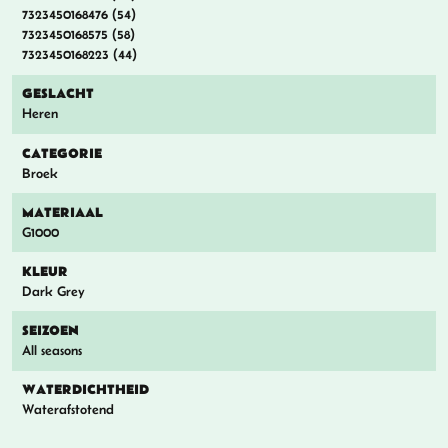
7323450168476 (54)
7323450168575 (58)
7323450168223 (44)
GESLACHT
Heren
CATEGORIE
Broek
MATERIAAL
G1000
KLEUR
Dark Grey
SEIZOEN
All seasons
WATERDICHTHEID
Waterafstotend