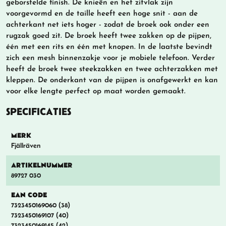
geborstelde finish. De knieën en het zitvlak zijn
voorgevormd en de taille heeft een hoge snit - aan de
achterkant net iets hoger - zodat de broek ook onder een
rugzak goed zit. De broek heeft twee zakken op de pijpen,
één met een rits en één met knopen. In de laatste bevindt
zich een mesh binnenzakje voor je mobiele telefoon. Verder
heeft de broek twee steekzakken en twee achterzakken met
kleppen. De onderkant van de pijpen is onafgewerkt en kan
voor elke lengte perfect op maat worden gemaakt.
SPECIFICATIES
MERK
Fjällräven
ARTIKELNUMMER
89727 030
EAN CODE
7323450169060 (38)
7323450169107 (40)
7323450169145 (42)