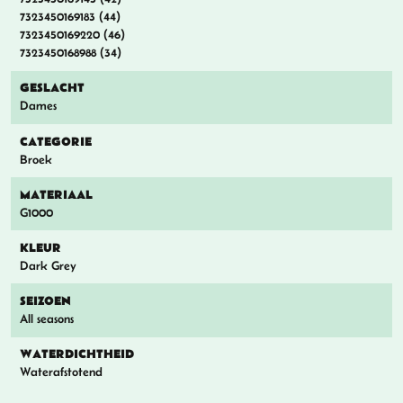
7323450169183 (44)
7323450169220 (46)
7323450168988 (34)
GESLACHT
Dames
CATEGORIE
Broek
MATERIAAL
G1000
KLEUR
Dark Grey
SEIZOEN
All seasons
WATERDICHTHEID
Waterafstotend