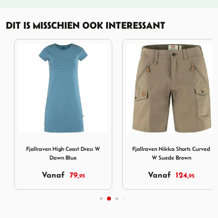
DIT IS MISSCHIEN OOK INTERESSANT
 Trouser W Black
Afbeelding Fjallraven High Coast Dress W Dawn Blue
Afbeelding Fjallraven Nikk
Fjallraven High Coast Dress W
Fjallraven Nikka Shorts Curved
Dawn Blue
W Suede Brown
Vanaf
79,
Vanaf
124,
95
95