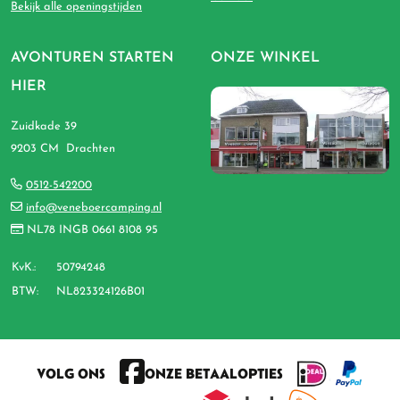
Bekijk alle openingstijden
AVONTUREN STARTEN
ONZE WINKEL
HIER
Zuidkade 39
9203 CM Drachten
0512-542200
info@veneboercamping.nl
NL78 INGB 0661 8108 95
KvK.:
50794248
BTW:
NL823324126B01
VOLG ONS
ONZE BETAALOPTIES