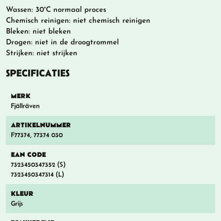
Wassen: 30°C normaal proces
Chemisch reinigen: niet chemisch reinigen
Bleken: niet bleken
Drogen: niet in de droogtrommel
Strijken: niet strijken
SPECIFICATIES
MERK
Fjällräven
ARTIKELNUMMER
F77374, 77374 030
EAN CODE
7323450347352 (S)
7323450347314 (L)
KLEUR
Grijs