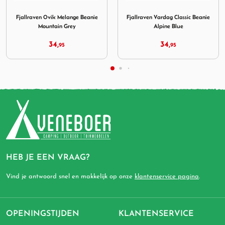
Black
ing Fjallraven Ovik Melange Beanie Mountain Grey
Afbeelding Fjallraven Vardag Classic B
Afbeeldi
en Ovik Melange Beanie
Fjallraven Vardag Classic Beanie
Fjallr
Mountain Grey
Alpine Blue
34,
34,
95
95
HEB JE EEN VRAAG?
Vind je antwoord snel en makkelijk op onze
klantenservice pagina
.
OPENINGSTIJDEN
KLANTENSERVICE