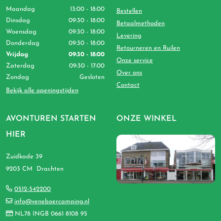
Maandag
13:00 - 18:00
Bestellen
Dinsdag
09:30 - 18:00
Betaalmethoden
Woensdag
09:30 - 18:00
Levering
Donderdag
09:30 - 18:00
Retourneren en Ruilen
Vrijdag
09:30 - 18:00
Onze service
Zaterdag
09:30 - 17:00
Over ons
Zondag
Gesloten
Contact
Bekijk alle openingstijden
AVONTUREN STARTEN
ONZE WINKEL
HIER
Zuidkade 39
9203 CM Drachten
0512-542200
info@veneboercamping.nl
NL78 INGB 0661 8108 95