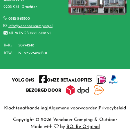
9203 CM Drachten
0512-542200
info@veneboercamping.nl
NL78 INGB 0661 8108 95
KvK.:
50794248
BTW:
NL823324126B01
VOLG ONS
ONZE BETAALOPTIES
BEZORGD DOOR
Klachtenafhandeling
Algemene voorwaarden
Privacybeleid
Copyright © 2026 Veneboer Camping & Outdoor
Made with
by
BO. Be Original