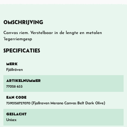
OMSCHRIJVING
Canvas riem. Verstelbaar in de lengte en metalen
‘legerriemgesp
SPECIFICATIES
MERK
Fjällräven
ARTIKELNUMMER
77028 633
EAN CODE
7392158727070 (Fjallraven Merano Canvas Belt Dark Olive)
GESLACHT
Unisex