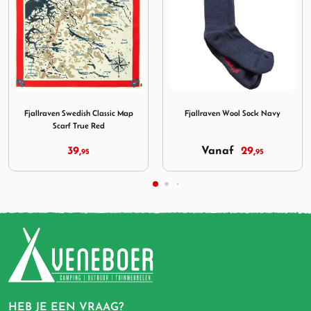
edish Classic Map Scarf True Red
Afbeelding Fjallraven Wool Sock Navy
Afbeelding Fjallraven G-
Fjallraven Wool Sock Navy
Fjallraven G-1000 Seat Pad
Navy
Vanaf
29,
26,
95
95
HEB JE EEN VRAAG?