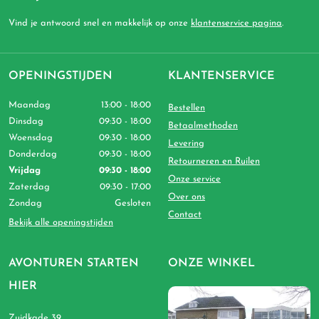
Vind je antwoord snel en makkelijk op onze
klantenservice pagina
.
OPENINGSTIJDEN
KLANTENSERVICE
Maandag
13:00 - 18:00
Bestellen
Dinsdag
09:30 - 18:00
Betaalmethoden
Woensdag
09:30 - 18:00
Levering
Donderdag
09:30 - 18:00
Retourneren en Ruilen
Vrijdag
09:30 - 18:00
Onze service
Zaterdag
09:30 - 17:00
Over ons
Zondag
Gesloten
Contact
Bekijk alle openingstijden
AVONTUREN STARTEN
ONZE WINKEL
HIER
Zuidkade 39