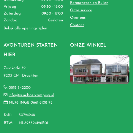
Retourneren en Ruilen
Vrijdag
09:30 - 18:00
Onze service
Zaterdag
09:30 - 17:00
Over ons
Zondag
Gesloten
Contact
Bekijk alle openingstijden
AVONTUREN STARTEN
ONZE WINKEL
HIER
Zuidkade 39
9203 CM Drachten
0512-542200
info@veneboercamping.nl
NL78 INGB 0661 8108 95
KvK.:
50794248
BTW:
NL823324126B01