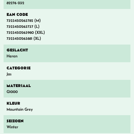
82276 032
EAN CODE
7323450263782 (M)
7323450263737 (L)
7323450263980 (XXL)
7323450263881 (XL)
GESLACHT
Heren
CATEGORIE
Jas
MATERIAAL
G1000
KLEUR
Mountain Grey
SEIZOEN
Winter