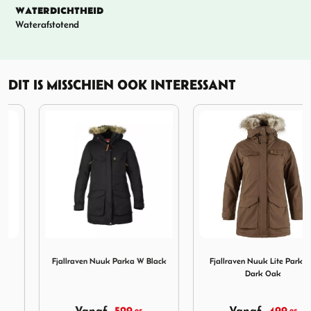
WATERDICHTHEID
Waterafstotend
DIT IS MISSCHIEN OOK INTERESSANT
reen-Platina Green
 Jacket M Dusk
Afbeelding Fjallraven Nuuk Parka W Black
Afbeelding Fjallraven Nuuk
Fjallraven Nuuk Parka W Black
Fjallraven Nuuk Lite Parka W
Dark Oak