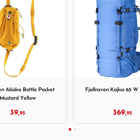
jallraven Kajka 65 W UN Blue
Afbeelding Fjallraven Farde
ven Kajka 65 W UN Blue
Fjallraven Farden Carr
Coal Black
369,
229,
95
95