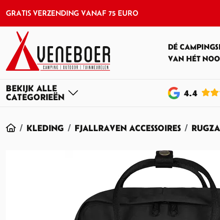
GRATIS VERZENDING VANAF 75 EURO
DÉ CAMPINGS
VAN HÉT NOO
4
.4
HOME
KLEDING
FJALLRAVEN ACCESSOIRES
RUGZA