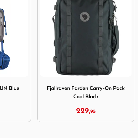
n Carry-On Pack Coal Black
Afbeelding Fjallraven Kanken Totepack Blac
y-On Pack
Fjallraven Kanken Totepack Black
99,
95