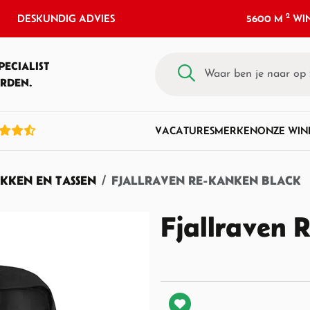
2
DESKUNDIG ADVIES
5600 M
WIN
PECIALIST
RDEN.
VACATURES
MERKEN
ONZE WIN
KKEN EN TASSEN
FJALLRAVEN RE-KANKEN BLACK
Fjallraven 