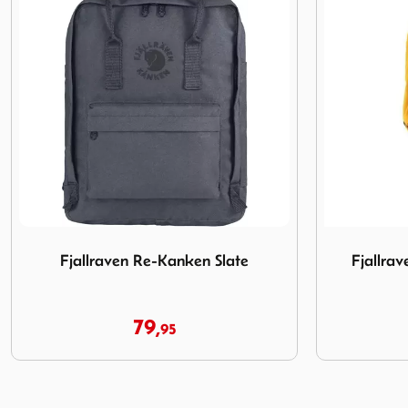
Afbeelding Fjallraven Abisko Bottle Pocket Mustard Yellow
Afbeelding F
Fjallraven Abisko Bottle Pocket
Fjallra
Mustard Yellow
39,
95