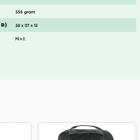
355 gram
 D)
38 x 27 x 13
N.v.t.