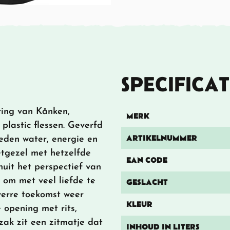
SPECIFICAT
ring van Kånken,
MERK
plastic flessen. Geverfd
ARTIKELNUMMER
eden water, energie en
etgezel met hetzelfde
EAN CODE
nuit het perspectief van
r om met veel liefde te
GESLACHT
verre toekomst weer
KLEUR
 opening met rits,
zak zit een zitmatje dat
INHOUD IN LITERS