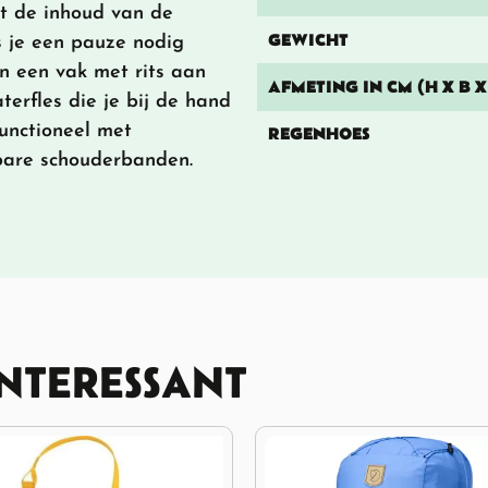
t de inhoud van de
GEWICHT
ls je een pauze nodig
en een vak met rits aan
AFMETING IN CM (H X B X
terfles die je bij de hand
unctioneel met
REGENHOES
bare schouderbanden.
INTERESSANT