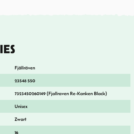
IES
Fjällräven
23548 550
7323450260149 (Fjallraven Re-Kanken Black)
Unisex
Zwart
16