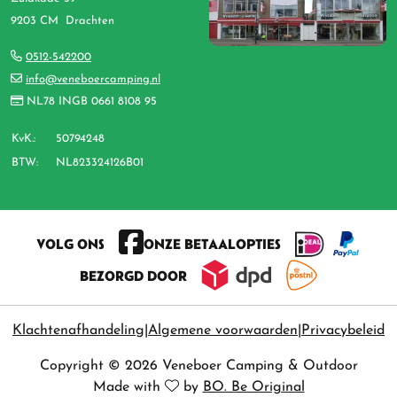
9203 CM Drachten
0512-542200
info@veneboercamping.nl
NL78 INGB 0661 8108 95
KvK.:
50794248
BTW:
NL823324126B01
VOLG ONS
ONZE BETAALOPTIES
BEZORGD DOOR
Klachtenafhandeling
Algemene voorwaarden
Privacybeleid
Copyright © 2026 Veneboer Camping & Outdoor
Made with
by
BO. Be Original