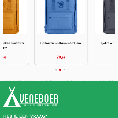
anken Sunflower Yellow
Afbeelding Fjallraven Re-Kanken UN Blue
Afbeelding Fjallraven Re-Ka
Fjallraven Re-Kanken UN Blue
Fjallraven Re-Kanken Slate
79,
79,
95
95
HEB JE EEN VRAAG?