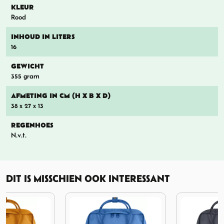
KLEUR
Rood
INHOUD IN LITERS
16
GEWICHT
355 gram
AFMETING IN CM (H X B X D)
38 x 27 x 13
REGENHOES
N.v.t.
DIT IS MISSCHIEN OOK INTERESSANT