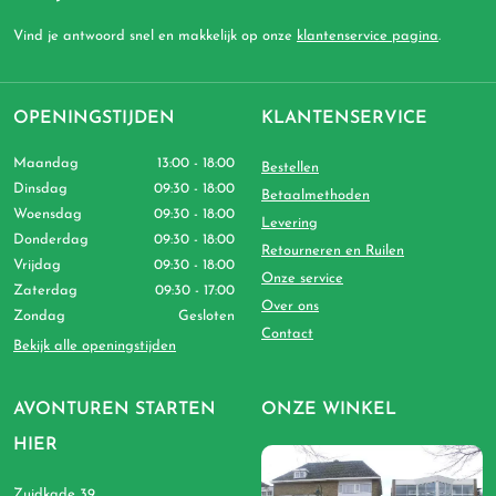
Vind je antwoord snel en makkelijk op onze
klantenservice pagina
.
OPENINGSTIJDEN
KLANTENSERVICE
Maandag
13:00 - 18:00
Bestellen
Dinsdag
09:30 - 18:00
Betaalmethoden
Woensdag
09:30 - 18:00
Levering
Donderdag
09:30 - 18:00
Retourneren en Ruilen
Vrijdag
09:30 - 18:00
Onze service
Zaterdag
09:30 - 17:00
Over ons
Zondag
Gesloten
Contact
Bekijk alle openingstijden
AVONTUREN STARTEN
ONZE WINKEL
HIER
Zuidkade 39