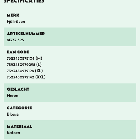
SPECIFICATIES
MERK
Fjällräven
ARTIKELNUMMER
81373 325
EAN CODE
7323450272104 (M)
7323450272098 (L)
7323450272128 (XL)
7323450272142 (XXL)
GESLACHT
Heren
CATEGORIE
Blouse
MATERIAAL
Katoen