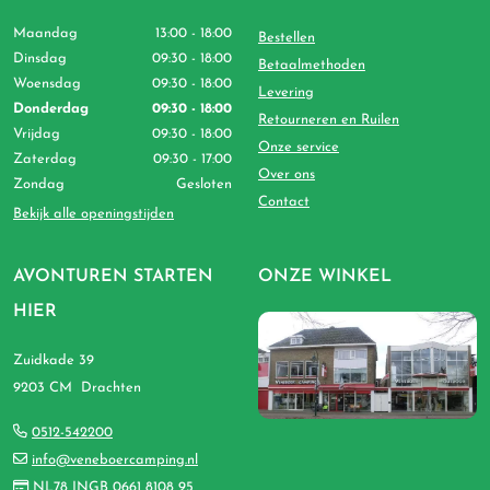
Maandag
13:00 - 18:00
Bestellen
Dinsdag
09:30 - 18:00
Betaalmethoden
Woensdag
09:30 - 18:00
Levering
Donderdag
09:30 - 18:00
Retourneren en Ruilen
Vrijdag
09:30 - 18:00
Onze service
Zaterdag
09:30 - 17:00
Over ons
Zondag
Gesloten
Contact
Bekijk alle openingstijden
AVONTUREN STARTEN
ONZE WINKEL
HIER
Zuidkade 39
9203 CM Drachten
0512-542200
info@veneboercamping.nl
NL78 INGB 0661 8108 95