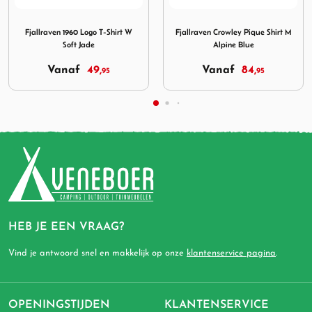
irt M Patina Green
ing Fjallraven 1960 Logo T-Shirt W Soft Jade
Afbeelding Fjallraven Crowley Pique Sh
Afbeeld
ven 1960 Logo T-Shirt W
Fjallraven Crowley Pique Shirt M
Fjallrav
Soft Jade
Alpine Blue
Vanaf
49,
Vanaf
84,
V
95
95
HEB JE EEN VRAAG?
Vind je antwoord snel en makkelijk op onze
klantenservice pagina
.
OPENINGSTIJDEN
KLANTENSERVICE