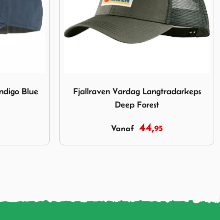
ag Langtradarkeps Deep Forest
Afbeelding Fjallraven Vardag Langtradarke
tradarkeps
Fjallraven Vardag Langtradarkeps
Green
44,
95
Vanaf