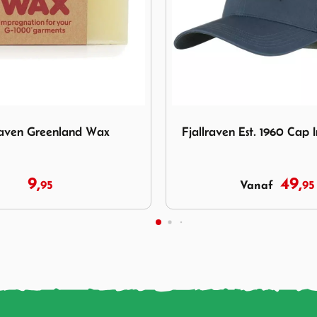
jallraven Est. 1960 Cap Indigo Blue
Afbeelding Fjallraven Vard
 Est. 1960 Cap Indigo Blue
Fjallraven Vardag Lang
Deep Forest
49,
44,
95
95
Vanaf
Vanaf