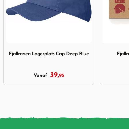
 Blue
Afbeelding Fjallraven Greenland Wax
Afbeelding F
Fjallraven Greenland Wax
Fjallraven
9,
95