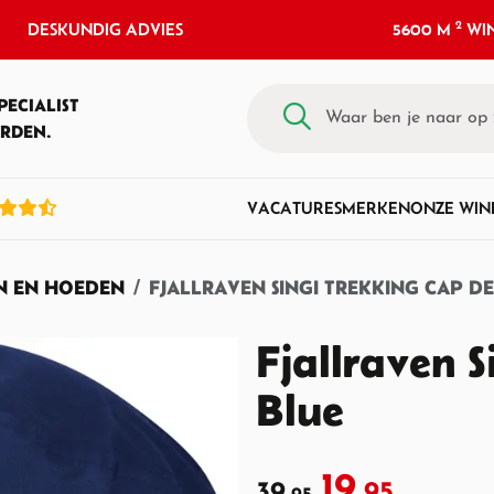
2
DESKUNDIG ADVIES
5600 M
WIN
PECIALIST
RDEN.
VACATURES
MERKEN
ONZE WIN
N EN HOEDEN
FJALLRAVEN SINGI TREKKING CAP D
Fjallraven 
Blue
19,
39,
95