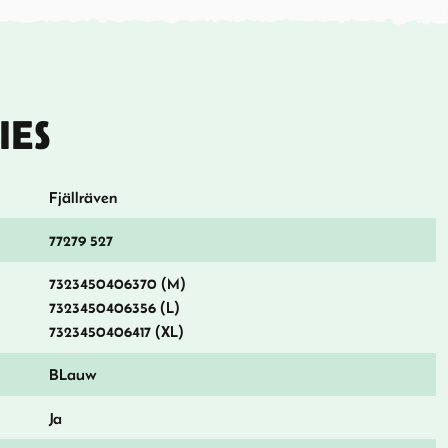
IES
Fjällräven
77279 527
7323450406370 (M)
7323450406356 (L)
7323450406417 (XL)
BLauw
Ja