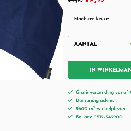
95
IN WINKELMA
Gratis verzending vanaf 
Deskundig advies
2
5600 m
winkelplezier
Bel ons: 0512-542200