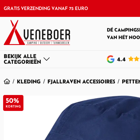
GRATIS VERZENDING VANAF 75 EURO
DÉ CAMPINGS
VAN HÉT NOO
4
.4
HOME
KLEDING
FJALLRAVEN ACCESSOIRES
PETTE
50%
KORTING