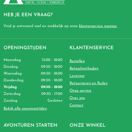
HEB JE EEN VRAAG?
Vind je antwoord snel en makkelijk op onze
klantenservice pagina
.
OPENINGSTIJDEN
KLANTENSERVICE
Maandag
13:00 - 18:00
Bestellen
Dinsdag
09:30 - 18:00
Betaalmethoden
Woensdag
09:30 - 18:00
Levering
Donderdag
09:30 - 18:00
Retourneren en Ruilen
Vrijdag
09:30 - 18:00
Onze service
Zaterdag
09:30 - 17:00
Over ons
Zondag
Gesloten
Contact
Bekijk alle openingstijden
AVONTUREN STARTEN
ONZE WINKEL