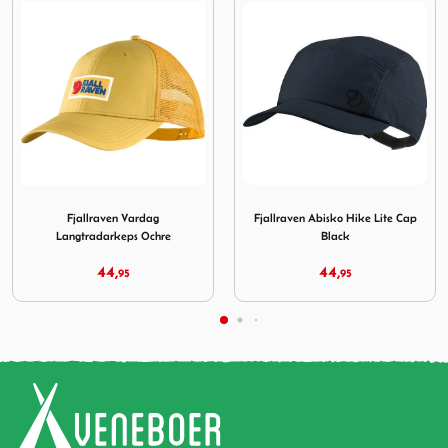
a Cap Laurel Green
Afbeelding Fjallraven Vardag Langtradarkeps Ochre
Afbeelding Fjallraven Abisko
Fjallraven Vardag
Fjallraven Abisko Hike Lite Cap
Langtradarkeps Ochre
Black
44,
44,
95
95