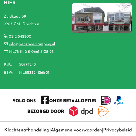
HIER
Zuidkade 39
9203 CM Drachten
0512-542200
info@veneboercamping.nl
NL78 INGB 0661 8108 95
KvK.:
50794248
BTW:
NL823324126B01
VOLG ONS
ONZE BETAALOPTIES
BEZORGD DOOR
Klachtenafhandeling
Algemene voorwaarden
Privacybeleid