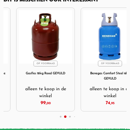
OP VOORRAAD
OP VOORRAAD
7 gram Gasblikje Schroef
Afbeelding Gasfles 18kg Rood GEVULD
Afbeelding Benegas Comfor
Gasfles 18kg Rood GEVULD
Benegas Comfort Steel 6kg
GEVULD
alleen te koop in de
alleen te koop in de
winkel
winkel
99,
74,
00
95