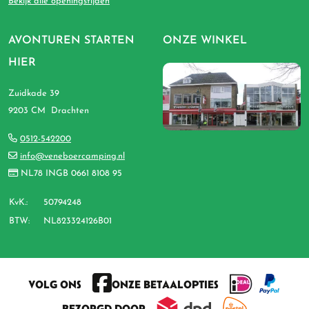
Bekijk alle openingstijden
AVONTUREN STARTEN
ONZE WINKEL
HIER
Zuidkade 39
9203 CM Drachten
0512-542200
info@veneboercamping.nl
NL78 INGB 0661 8108 95
KvK.:
50794248
BTW:
NL823324126B01
VOLG ONS
ONZE BETAALOPTIES
BEZORGD DOOR