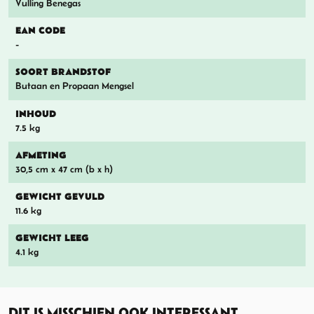
Vulling Benegas
EAN CODE
-
SOORT BRANDSTOF
Butaan en Propaan Mengsel
INHOUD
7.5 kg
AFMETING
30,5 cm x 47 cm (b x h)
GEWICHT GEVULD
11.6 kg
GEWICHT LEEG
4.1 kg
DIT IS MISSCHIEN OOK INTERESSANT