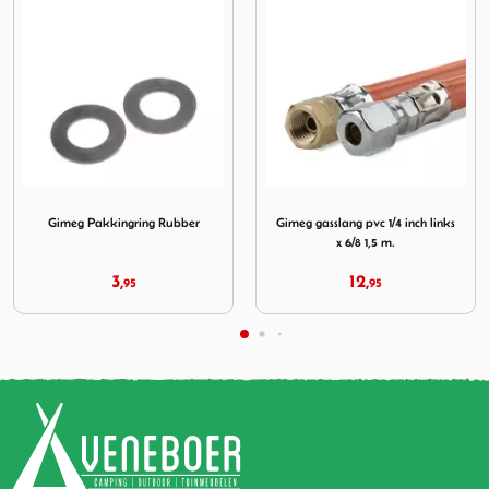
mpinaz
ngring Rubber
Afbeelding Gimeg gasslang pvc 1/4 inch links x 6/8 1,5 m
Afbeelding Cadac Slangp
Gimeg gasslang pvc 1/4 inch links
Cadac Slangpilaar Met
x 6/8 1,5 m.
Handwiel 1/4
12,
5,
95
95