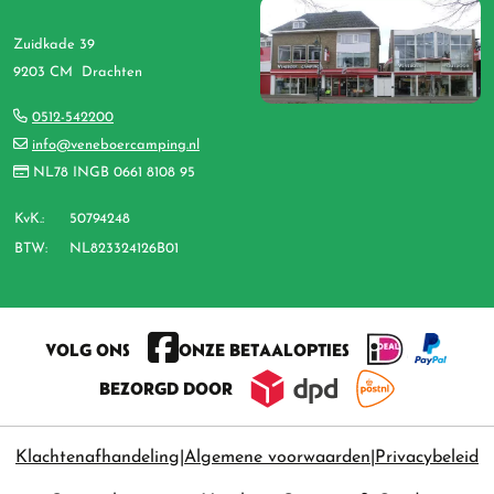
Zuidkade 39
9203 CM Drachten
0512-542200
info@veneboercamping.nl
NL78 INGB 0661 8108 95
KvK.:
50794248
BTW:
NL823324126B01
VOLG ONS
ONZE BETAALOPTIES
BEZORGD DOOR
Klachtenafhandeling
Algemene voorwaarden
Privacybeleid